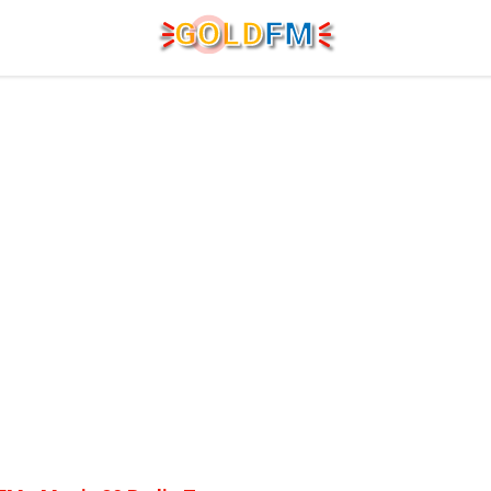
G
O
LD
FM