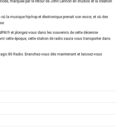
ériode, marquée par le retour de John Lennon en studios et la création
ù la musique hip-hop et électronique prenait son essor, et où des
ur.
ldFM.fr et plongez-vous dans les souvenirs de cette décennie
ir cette époque, cette station de radio saura vous transporter dans
Magic 80 Radio. Branchez-vous dès maintenant et laissez-vous