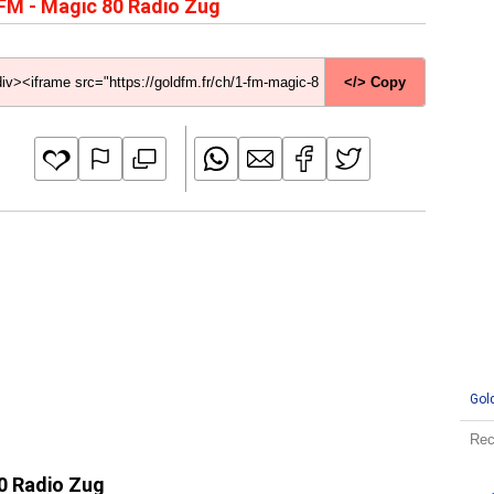
FM - Magic 80 Radio Zug
</> Copy
Gol
80 Radio Zug