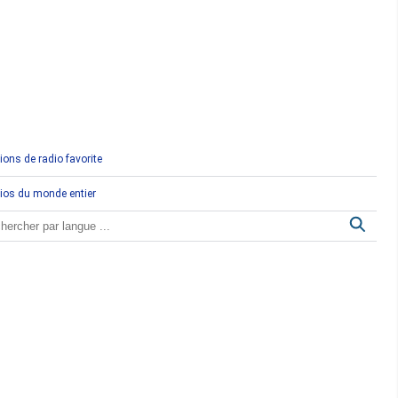
Comores
Congo
Côte d'Ivoire
Djibouti
ions de radio favorite
Egypte
ios du monde entier
Ethiopie
Gabon
Gambie
Ghana
Guinée