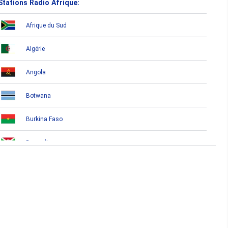
Stations Radio Afrique:
Afrique du Sud
Algérie
Angola
Botwana
Burkina Faso
Burundi
Bénin
Cameroun
Cap-Vert