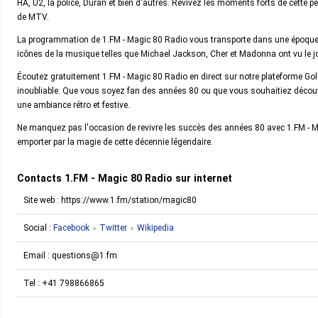
HA, U2, la police, Duran et bien d'autres. Revivez les moments forts de cette p
de MTV.
La programmation de 1.FM - Magic 80 Radio vous transporte dans une époque o
icônes de la musique telles que Michael Jackson, Cher et Madonna ont vu le jo
Écoutez gratuitement 1.FM - Magic 80 Radio en direct sur notre plateforme Go
inoubliable. Que vous soyez fan des années 80 ou que vous souhaitiez découvr
une ambiance rétro et festive.
Ne manquez pas l'occasion de revivre les succès des années 80 avec 1.FM - 
emporter par la magie de cette décennie légendaire.
Contacts 1.FM - Magic 80 Radio sur internet
Site web : https://www.1.fm/station/magic80
Social :
Facebook
Twitter
Wikipedia
Email :
questions@1.fm
Tel :
+41 798866865