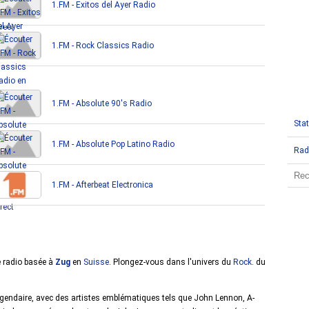
1.FM - Exitos del Ayer Radio
1.FM - Rock Classics Radio
1.FM - Absolute 90's Radio
Stat
1.FM - Absolute Pop Latino Radio
Rad
1.FM - Afterbeat Electronica
e radio basée à
Zug
en
Suisse
. Plongez-vous dans l'univers du
Rock
. du
endaire, avec des artistes emblématiques tels que John Lennon, A-