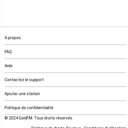
Mali
Maroc
A propos
Maurice
FAQ
Mauritanie
Aide
Mayotte
Contactez le support
Mozambique
Ajouter une station
Namibie
Politique de confidentialité
Niger
© 2024 GoldFM. Tous droits réservés.
Nigeria
-