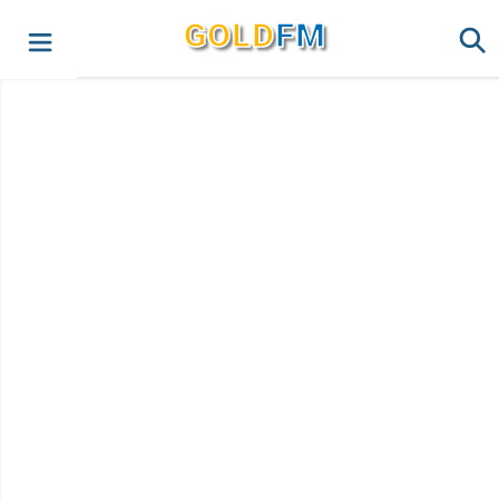
G
O
LD
FM