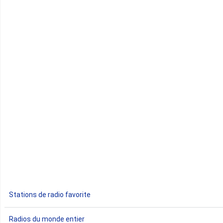
Cap-Vert
Comores
Congo
Côte d'Ivoire
Djibouti
Egypte
Ethiopie
Gabon
Stations de radio favorite
Gambie
Radios du monde entier