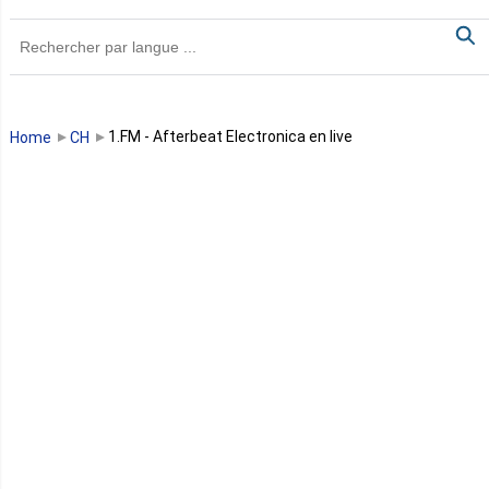
Ghana
Guinée
Guinée Bissau
1.FM - Afterbeat Electronica en live
Home
CH
Guinée équatoriale
Kenya
Lesotho
Libye
Libéria
Madagascar
Malawi