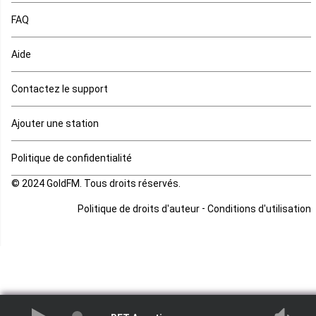
FAQ
Mauritanie
Aide
Mayotte
Contactez le support
Mozambique
Ajouter une station
Namibie
Politique de confidentialité
Niger
© 2024 GoldFM. Tous droits réservés.
Nigeria
-
Politique de droits d'auteur
Conditions d'utilisation
Ouganda
Rd Congo
Rwanda