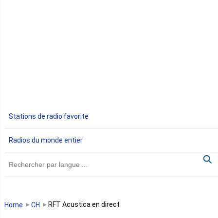
Côte d'Ivoire
Djibouti
Egypte
Ethiopie
Gabon
Stations de radio favorite
Gambie
Radios du monde entier
Ghana
Guinée
Guinée Bissau
RFT Acustica en direct
Home
CH