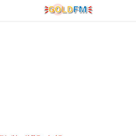
G
O
LD
FM