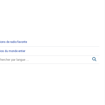
Comores
Congo
Côte d'Ivoire
Djibouti
ions de radio favorite
Egypte
ios du monde entier
Ethiopie
Gabon
Gambie
Ghana
Guinée