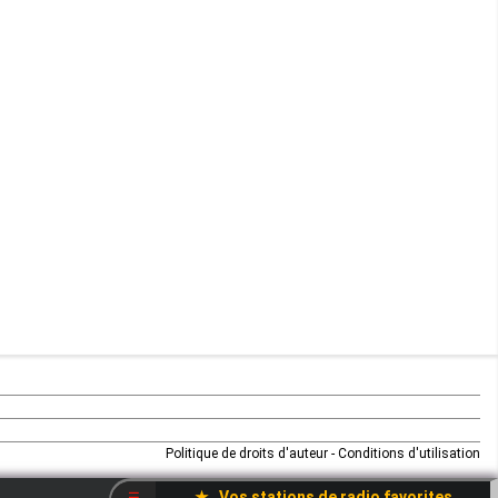
Rwanda
Réunion
Sahara occidental
Sao tome et principe
Sierra Leone
Somalie
Soudan
Soudan du sud
Swaziland
Politique de droits d'auteur
-
Conditions d'utilisation
Sénégal
★ Vos stations de radio favorites
☰