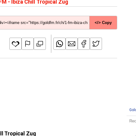
FM - Ibiza Chill Tropical Zug
</> Copy
Gol
ll Tropical Zug