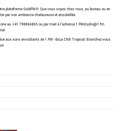
 notre plateforme GoldFM.fr. Que vous soyez chez vous, au bureau ou en
rter par son ambiance chaleureuse et ensoleillée.
léphone au +41 798866865 ou par mail à l'adresse 1.FMstudio@1.fm.
iat.
âce aux sons envoûtants de 1.FM - Ibiza Chill Tropical. Branchez-vous
ue.