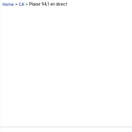
Guinée Bissau
Plaisir 94,1 en direct
Home
CA
Guinée équatoriale
Kenya
Lesotho
Libye
Libéria
Madagascar
Malawi
Mali
Maroc