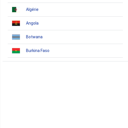
Algérie
Angola
Botwana
Burkina Faso
Burundi
Bénin
Cameroun
Cap-Vert
Comores