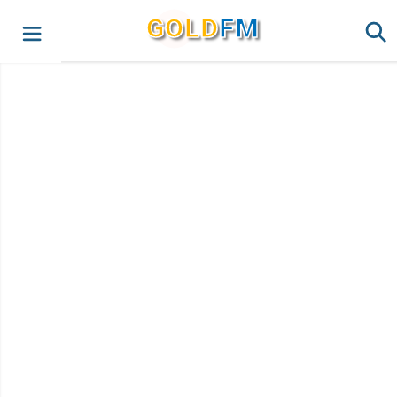
G
O
LD
FM