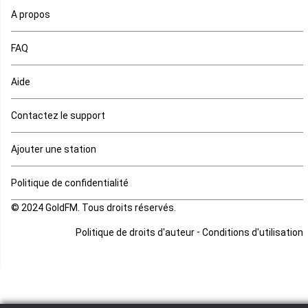
A propos
Maurice
FAQ
Mauritanie
Aide
Mayotte
Contactez le support
Mozambique
Ajouter une station
Namibie
Politique de confidentialité
Niger
© 2024 GoldFM. Tous droits réservés.
Nigeria
-
Politique de droits d'auteur
Conditions d'utilisation
Ouganda
Rd Congo