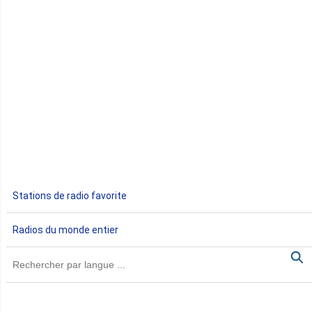
Congo
Côte d'Ivoire
Djibouti
Egypte
Ethiopie
Gabon
Stations de radio favorite
Gambie
Radios du monde entier
Ghana
Guinée