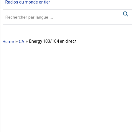
Radios du monde entier
Ghana
Guinée
Guinée Bissau
Energy 103/104 en direct
Home
CA
Guinée équatoriale
Kenya
Lesotho
Libye
Libéria
Madagascar