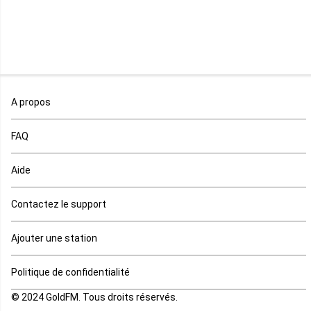
Malawi
Mali
Maroc
A propos
Maurice
FAQ
Mauritanie
Aide
Mayotte
Contactez le support
Mozambique
Ajouter une station
Namibie
Politique de confidentialité
Niger
© 2024 GoldFM. Tous droits réservés.
Nigeria