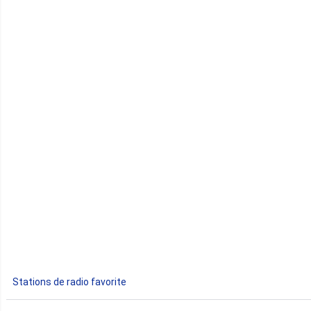
Cap-Vert
Comores
Congo
Côte d'Ivoire
Djibouti
Egypte
Ethiopie
Gabon
Stations de radio favorite
Gambie