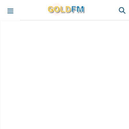
G
O
LD
FM