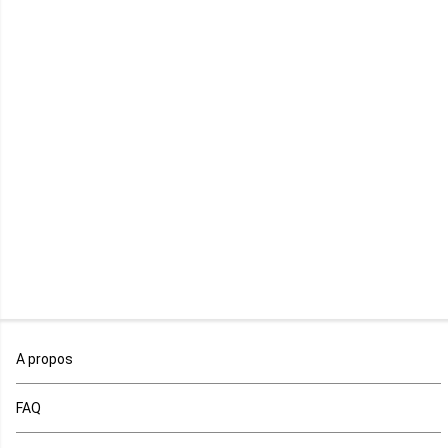
Lesotho
Libye
Libéria
Madagascar
Malawi
Mali
Maroc
A propos
Maurice
FAQ
Mauritanie