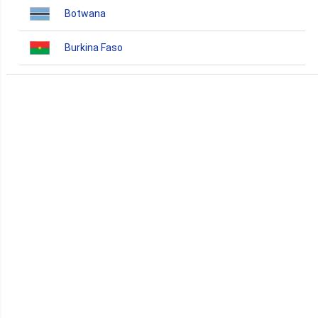
Botwana
Burkina Faso
Burundi
Bénin
Cameroun
Cap-Vert
Comores
Congo
Côte d'Ivoire