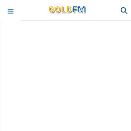
G
O
LD
FM