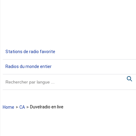
Djibouti
Egypte
Ethiopie
Gabon
Stations de radio favorite
Gambie
Radios du monde entier
Ghana
Guinée
Guinée Bissau
Duvelradio en live
Home
CA
Guinée équatoriale
Kenya