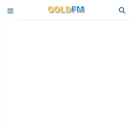
G
O
LD
FM