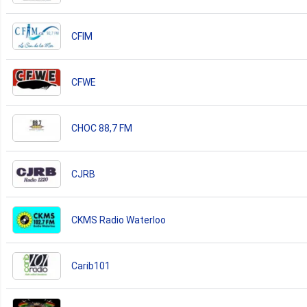
CFIM
CFWE
CHOC 88,7 FM
CJRB
CKMS Radio Waterloo
Carib101