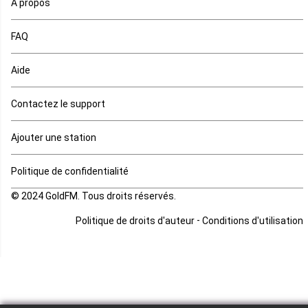
A propos
Maurice
FAQ
Mauritanie
Aide
Mayotte
Contactez le support
Mozambique
Ajouter une station
Namibie
Politique de confidentialité
Niger
© 2024 GoldFM. Tous droits réservés.
Nigeria
-
Politique de droits d'auteur
Conditions d'utilisation
Ouganda
Rd Congo
Rwanda