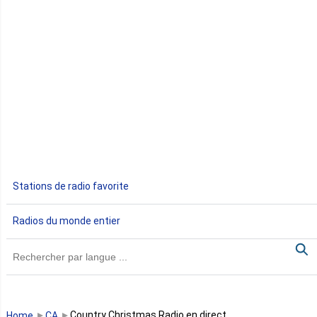
Côte d'Ivoire
Djibouti
Egypte
Ethiopie
Gabon
Stations de radio favorite
Gambie
Radios du monde entier
Ghana
Guinée
Guinée Bissau
Country Christmas Radio en direct
Home
CA