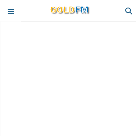
G
O
LD
FM