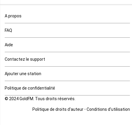
Maroc
A propos
Maurice
FAQ
Mauritanie
Aide
Mayotte
Contactez le support
Mozambique
Ajouter une station
Namibie
Politique de confidentialité
Niger
© 2024 GoldFM. Tous droits réservés.
Nigeria
-
Politique de droits d'auteur
Conditions d'utilisation
Ouganda