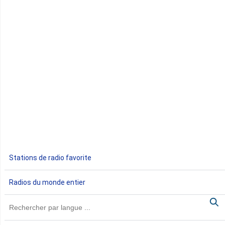
Comores
Congo
Côte d'Ivoire
Djibouti
Egypte
Ethiopie
Gabon
Stations de radio favorite
Gambie
Radios du monde entier
Ghana
Guinée