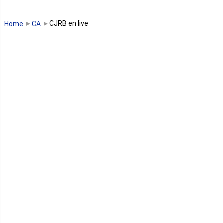
Guinée Bissau
CJRB en live
Home
CA
Guinée équatoriale
Kenya
Lesotho
Libye
Libéria
Madagascar
Malawi
Mali