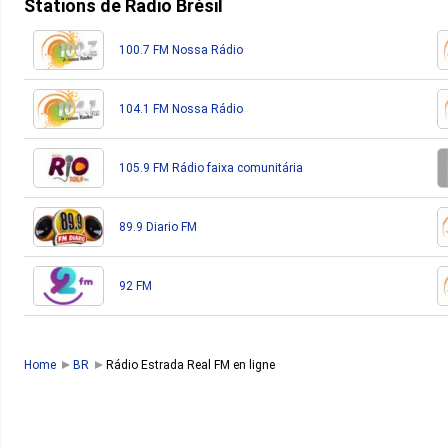
Stations de Radio Brésil
100.7 FM Nossa Rádio
104.1 FM Nossa Rádio
105.9 FM Rádio faixa comunitária
89.9 Diario FM
92 FM
Home
BR
Rádio Estrada Real FM en ligne