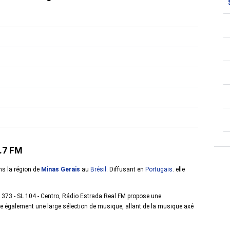
3.7 FM
ns la région de
Minas Gerais
au
Brésil
. Diffusant en
Portugais
. elle
, 373 - SL 104 - Centro, Rádio Estrada Real FM propose une
ose également une large sélection de musique, allant de la musique axé