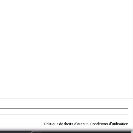
Maurice
Mauritanie
Mayotte
Mozambique
Namibie
Niger
Nigeria
Ouganda
Rd Congo
Politique de droits d'auteur
-
Conditions d'utilisation