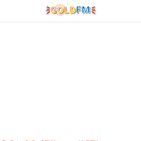
G
O
LD
FM