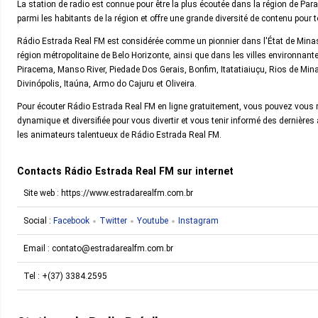
La station de radio est connue pour être la plus écoutée dans la région de Paraope
parmi les habitants de la région et offre une grande diversité de contenu pour 
Rádio Estrada Real FM est considérée comme un pionnier dans l'État de Minas G
région métropolitaine de Belo Horizonte, ainsi que dans les villes environnant
Piracema, Manso River, Piedade Dos Gerais, Bonfim, Itatatiaiuçu, Rios de Mina
Divinópolis, Itaúna, Armo do Cajuru et Oliveira.
Pour écouter Rádio Estrada Real FM en ligne gratuitement, vous pouvez vous ren
dynamique et diversifiée pour vous divertir et vous tenir informé des dernière
les animateurs talentueux de Rádio Estrada Real FM.
Contacts Rádio Estrada Real FM sur internet
Site web : https://www.estradarealfm.com.br
Social :
Facebook
Twitter
Youtube
Instagram
Email :
contato@estradarealfm.com.br
Tel :
+(37) 3384.2595