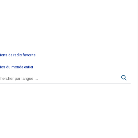
Comores
Congo
Côte d'Ivoire
Djibouti
ions de radio favorite
Egypte
ios du monde entier
Ethiopie
Gabon
Gambie
Ghana
Guinée