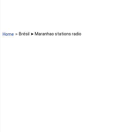
Madagascar
Malawi
Brésil ➤ Maranhao stations radio
Home
Mali
Maroc
Maurice
Mauritanie
Mayotte
Mozambique
Namibie