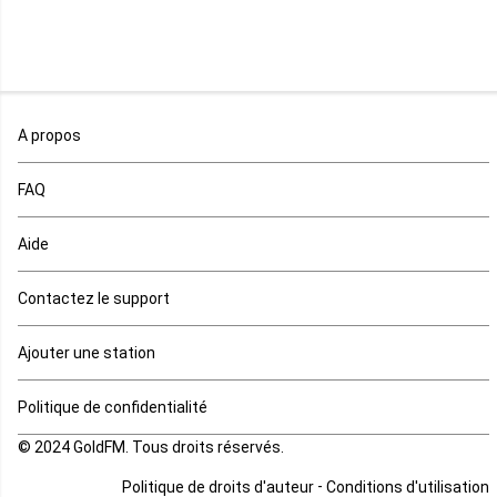
Niger
Nigeria
Ouganda
A propos
Rd Congo
FAQ
Rwanda
Aide
Réunion
Contactez le support
Sahara occidental
Ajouter une station
Sao tome et principe
Politique de confidentialité
© 2024 GoldFM. Tous droits réservés.
Sierra Leone
-
Politique de droits d'auteur
Conditions d'utilisation