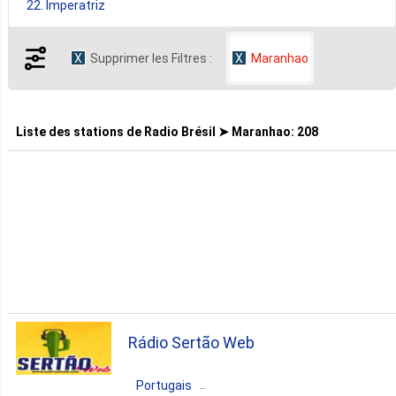
22. Imperatriz
Supprimer les Filtres :
Maranhao
7. Bacabal
6. Balsas
Liste des stations de
Radio Brésil ➤ Maranhao
:
208
5. Arari
5. Cidelandia
5. Itapecuru Mirim
Rádio Sertão Web
4. Acailandia
Portugais