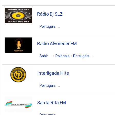
Brésil
Maranhão
4. Caxias
Rádio Dj SLZ
São João dos Patos
4. Lago Da Pedra
Portugais
pop
news
talk
Brésil
Maranhão
São Luís
brazilian
3. Alto Alegre
Radio Alvorecer FM
electronic
techno
Sabir
Polonais
Portugais
3. Barra Do Corda
Brésil
Maranhão
Alto Alegre
Interligada Hits
3. Coelho Neto
gospel
Portugais
3. Grajau
Brésil
Maranhão
São Luís
Santa Rita FM
3. Pinheiro
hits