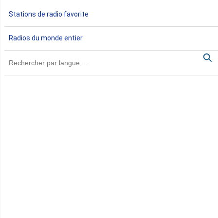
Gabon
Stations de radio favorite
Gambie
Radios du monde entier
Ghana
Guinée
Guinée Bissau
Guinée équatoriale
Kenya
Lesotho
Libye
Libéria