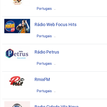
gospel
Portugais
Brésil
Maranhão
Bacabal
Rádio Web Focus Hits
gospel
Portugais
Brésil
Maranhão
Barreirinhas
Rádio Petrus
pop
news
talk
Portugais
hits
Brésil
Maranhão
São Luís
RmixFM
gospel
Portugais
Brésil
Maranhão
Cândido Mendes
Radio Cidade Vila Nova