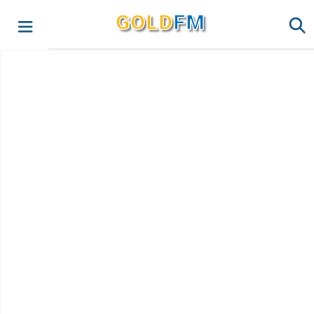
G
O
LD
FM