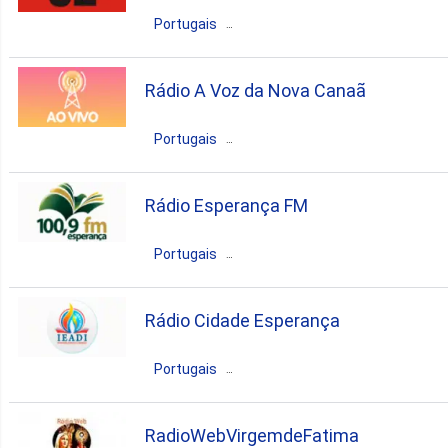
pop
talk
2. Paco Do Lumiar
Portugais
Brésil
Maranhão
Imperatriz
Rádio A Voz da Nova Canaã
2. Presidente Dutra
variety
Portugais
Brésil
Maranhão
Maracaçumé
Rádio Esperança FM
gospel
religious
Portugais
Brésil
Maranhão
São Luís
Rádio Cidade Esperança
gospel
Portugais
Brésil
Maranhão
Imperatriz
RadioWebVirgemdeFatima