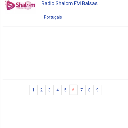
Radio Shalom FM Balsas
talk
retro
oldies
Portugais
sports
Brésil
Maranhão
Balsas
gospel
6
1
2
3
4
5
7
8
9