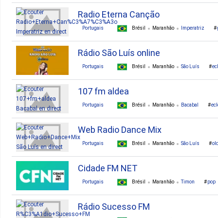
Radio Eterna Canção
Portugais
Brésil
Maranhão
Imperatriz
Rádio São Luís online
Portugais
Brésil
Maranhão
São Luís
ec
107 fm aldea
Portugais
Brésil
Maranhão
Bacabal
ecl
Web Radio Dance Mix
Portugais
Brésil
Maranhão
São Luís
ol
Cidade FM NET
Portugais
Brésil
Maranhão
Timon
pop
Rádio Sucesso FM