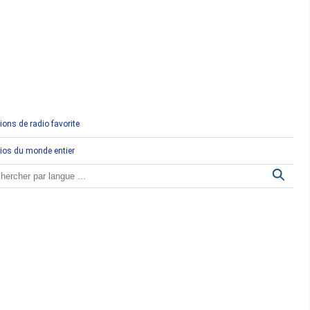
Comores
Congo
Côte d'Ivoire
Djibouti
ions de radio favorite
Egypte
ios du monde entier
Ethiopie
Gabon
Gambie
Ghana
Guinée