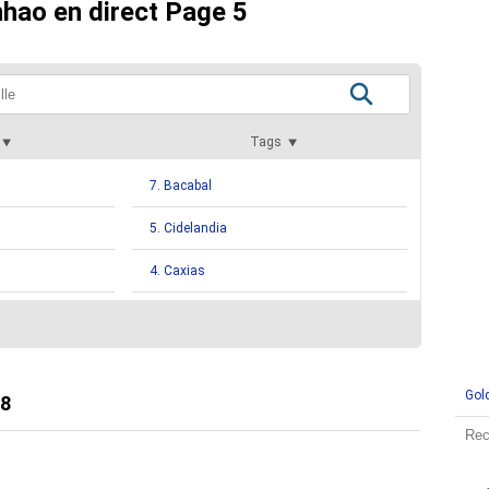
nhao en direct Page 5
Tags
7. Bacabal
5. Cidelandia
4. Caxias
3. Barra Do Corda
3. Pinheiro
Gol
hao
3. Santa Helena
8
nhao
3. Timon
2. Bom Jardim