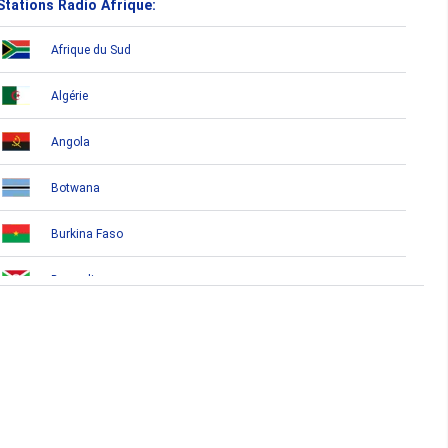
Stations Radio Afrique:
Afrique du Sud
Algérie
Angola
Botwana
Burkina Faso
Burundi
Bénin
Cameroun
Cap-Vert