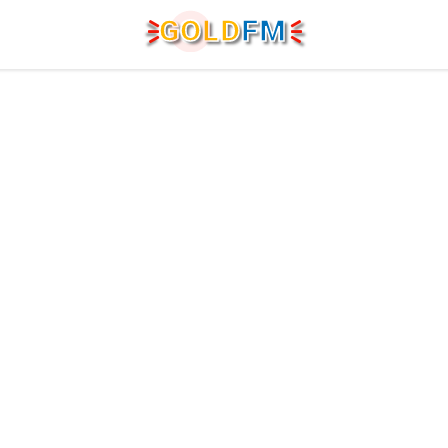
G
O
LD
FM