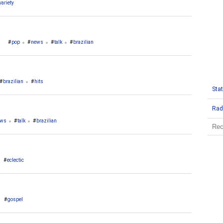
variety
pop
news
talk
brazilian
brazilian
hits
Stat
Rad
ews
talk
brazilian
eclectic
gospel