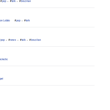
pop
talk
brazilian
on Lobão
pop
talk
pop
news
talk
brazilian
eclectic
pel