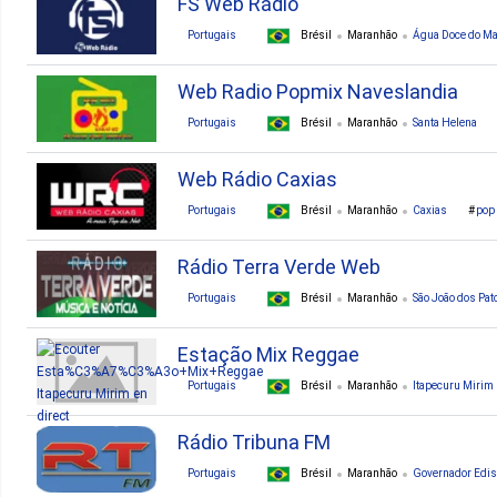
FS Web Rádio
Portugais
Brésil
Maranhão
Água Doce do M
Web Radio Popmix Naveslandia
Portugais
Brésil
Maranhão
Santa Helena
Web Rádio Caxias
Portugais
Brésil
Maranhão
Caxias
pop
Rádio Terra Verde Web
Portugais
Brésil
Maranhão
São João dos Pat
Estação Mix Reggae
Portugais
Brésil
Maranhão
Itapecuru Mirim
Rádio Tribuna FM
Portugais
Brésil
Maranhão
Governador Edis