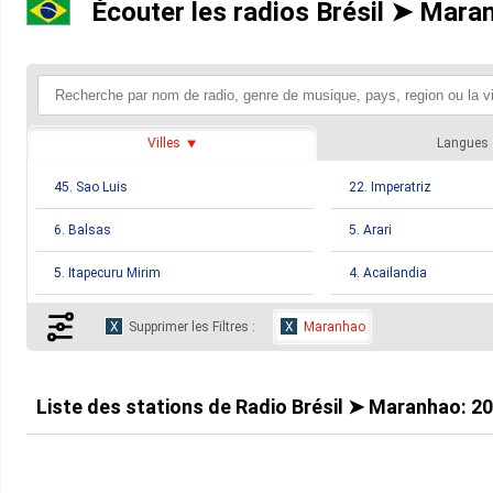
Écouter les radios Brésil ➤ Mara
Villes
Langues
45. Sao Luis
22. Imperatriz
6. Balsas
5. Arari
5. Itapecuru Mirim
4. Acailandia
4. Lago Da Pedra
3. Alto Alegre
Supprimer les Filtres :
Maranhao
3. Coelho Neto
3. Grajau
3. Porto Franco
3. Porto Rico Do Maran
Liste des stations de
Radio Brésil ➤ Maranhao
:
20
3. Sao Joao Dos Patos
3. Sao Mateus Do Mara
2. Aldeias Altas
2. Barreirinhas