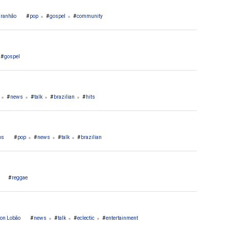
aranhão
pop
gospel
community
gospel
news
talk
brazilian
hits
os
pop
news
talk
brazilian
reggae
on Lobão
news
talk
eclectic
entertainment