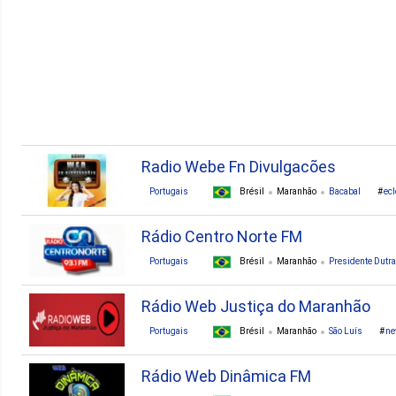
2. Codo
2. Governador Edison L
2. Nina Rodrigues
2. Paco Do Lumiar
Radio Webe Fn Divulgacões
Portugais
Brésil
Maranhão
Bacabal
ecl
Rádio Centro Norte FM
Portugais
Brésil
Maranhão
Presidente Dutra
Rádio Web Justiça do Maranhão
Portugais
Brésil
Maranhão
São Luís
n
Rádio Web Dinâmica FM