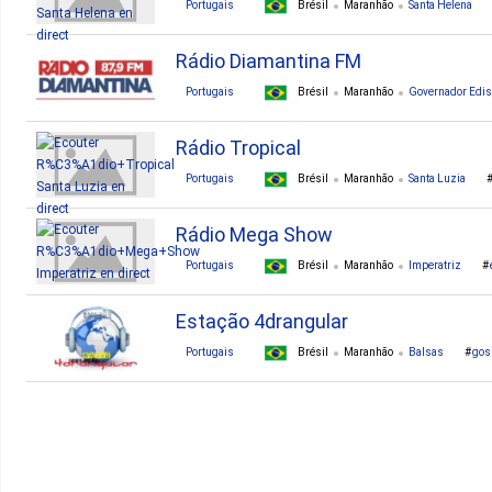
Portugais
Brésil
Maranhão
Santa Helena
Rádio Diamantina FM
Portugais
Brésil
Maranhão
Governador Edis
Rádio Tropical
Portugais
Brésil
Maranhão
Santa Luzia
Rádio Mega Show
Portugais
Brésil
Maranhão
Imperatriz
Estação 4drangular
Portugais
Brésil
Maranhão
Balsas
gos