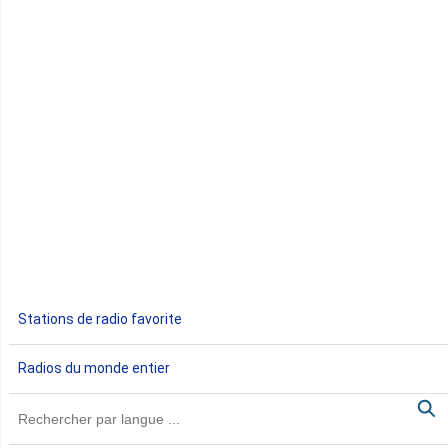
Comores
Congo
Côte d'Ivoire
Djibouti
Egypte
Ethiopie
Gabon
Stations de radio favorite
Gambie
Radios du monde entier
Ghana
Guinée