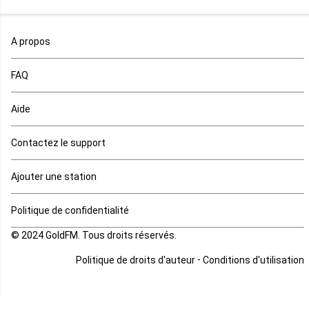
Maroc
A propos
Maurice
FAQ
Mauritanie
Aide
Mayotte
Contactez le support
Mozambique
Ajouter une station
Namibie
Politique de confidentialité
Niger
© 2024 GoldFM. Tous droits réservés.
Nigeria
-
Politique de droits d'auteur
Conditions d'utilisation
Ouganda