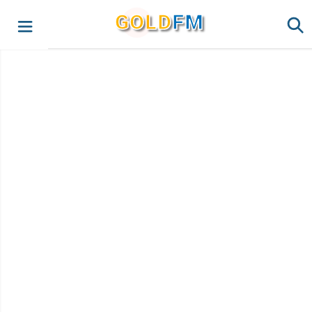
G
O
LD
FM