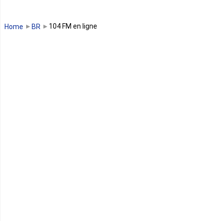
Guinée Bissau
104 FM en ligne
Home
BR
Guinée équatoriale
Kenya
Lesotho
Libye
Libéria
Madagascar
Malawi
Mali