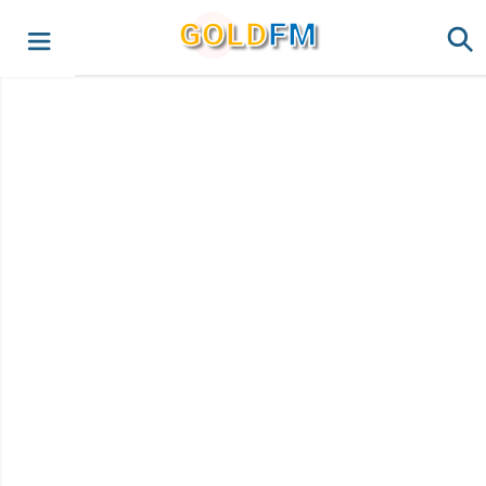
G
O
LD
FM