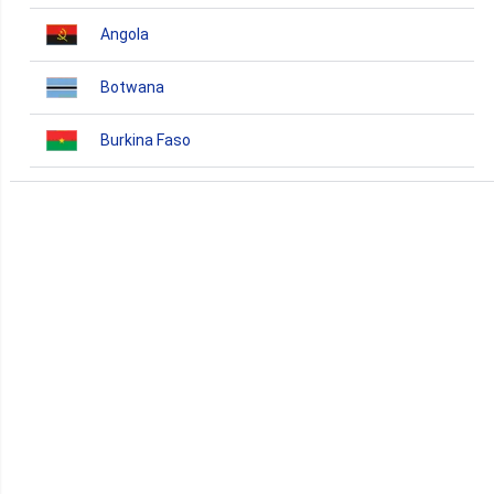
Angola
Botwana
Burkina Faso
Burundi
Bénin
Cameroun
Cap-Vert
Comores
Congo