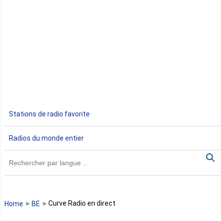
Côte d'Ivoire
Djibouti
Egypte
Ethiopie
Gabon
Stations de radio favorite
Gambie
Radios du monde entier
Ghana
Guinée
Guinée Bissau
Curve Radio en direct
Home
BE
Guinée équatoriale