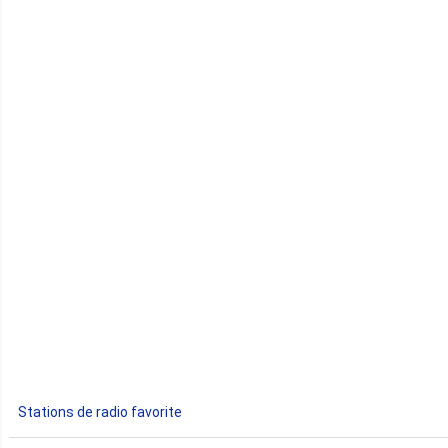
Cameroun
Cap-Vert
Comores
Congo
Côte d'Ivoire
Djibouti
Egypte
Ethiopie
Gabon
Stations de radio favorite
Gambie