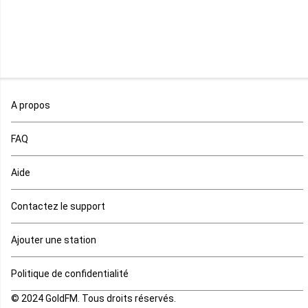
Malawi
Mali
Maroc
A propos
Maurice
FAQ
Mauritanie
Aide
Mayotte
Contactez le support
Mozambique
Ajouter une station
Namibie
Politique de confidentialité
Niger
© 2024 GoldFM. Tous droits réservés.