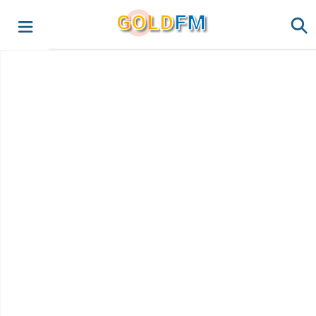
G
O
LD
FM