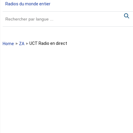
Radios du monde entier
Ghana
Guinée
Guinée Bissau
UCT Radio en direct
Home
ZA
Guinée équatoriale
Kenya
Lesotho
Libye
Libéria
Madagascar