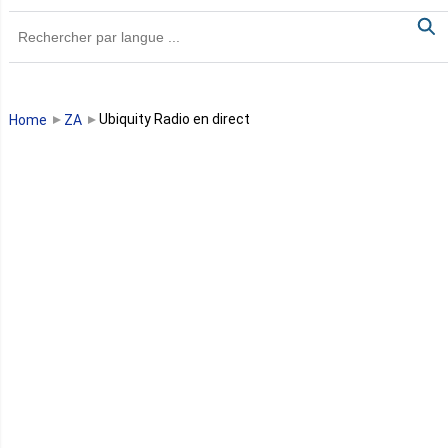
Ghana
Guinée
Guinée Bissau
Ubiquity Radio en direct
Home
ZA
Guinée équatoriale
Kenya
Lesotho
Libye
Libéria
Madagascar
Malawi