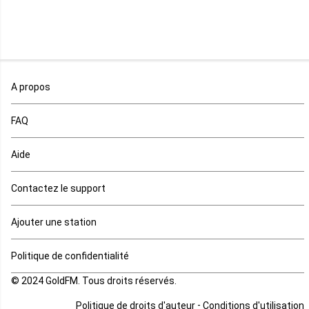
Mali
Maroc
A propos
Maurice
FAQ
Mauritanie
Aide
Mayotte
Contactez le support
Mozambique
Ajouter une station
Namibie
Politique de confidentialité
Niger
© 2024 GoldFM. Tous droits réservés.
Nigeria
-
Politique de droits d'auteur
Conditions d'utilisation