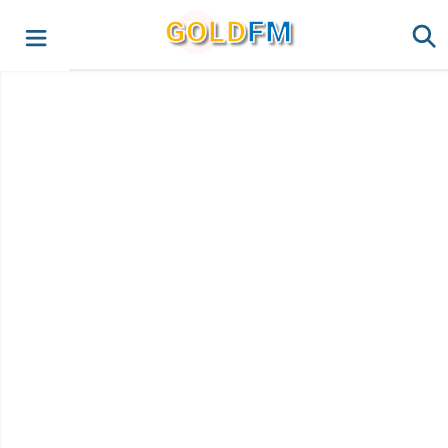
G
O
LD
FM