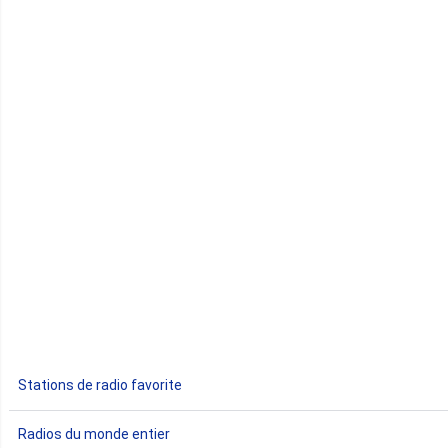
Cap-Vert
Comores
Congo
Côte d'Ivoire
Djibouti
Egypte
Ethiopie
Gabon
Stations de radio favorite
Gambie
Radios du monde entier