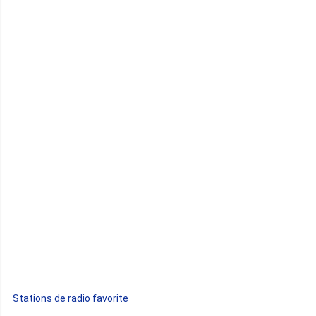
Cameroun
Cap-Vert
Comores
Congo
Côte d'Ivoire
Djibouti
Egypte
Ethiopie
Gabon
Stations de radio favorite
Gambie