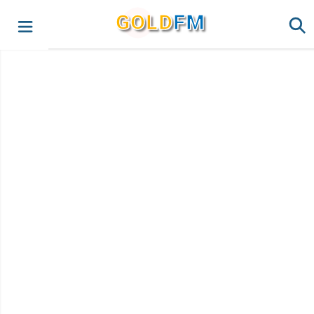
G
O
LD
FM