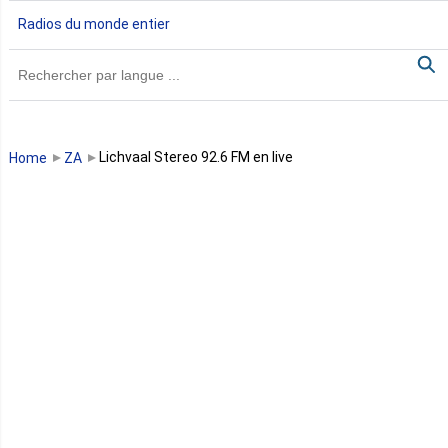
Radios du monde entier
Ghana
Guinée
Guinée Bissau
Lichvaal Stereo 92.6 FM en live
Home
ZA
Guinée équatoriale
Kenya
Lesotho
Libye
Libéria
Madagascar