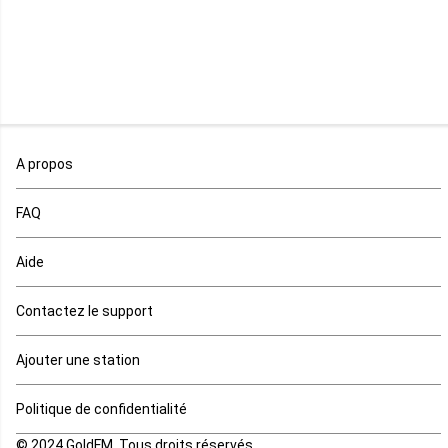
Malawi
Mali
Maroc
A propos
Maurice
FAQ
Mauritanie
Aide
Mayotte
Contactez le support
Mozambique
Ajouter une station
Namibie
Politique de confidentialité
Niger
© 2024 GoldFM. Tous droits réservés.