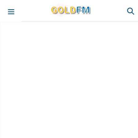
G
O
LD
FM