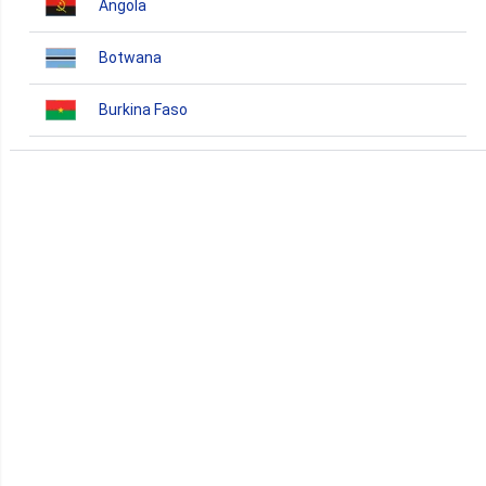
Angola
Botwana
Burkina Faso
Burundi
Bénin
Cameroun
Cap-Vert
Comores
Congo
Côte d'Ivoire