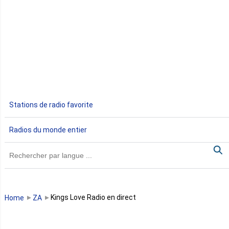
Djibouti
Egypte
Ethiopie
Gabon
Stations de radio favorite
Gambie
Radios du monde entier
Ghana
Guinée
Guinée Bissau
Kings Love Radio en direct
Home
ZA
Guinée équatoriale