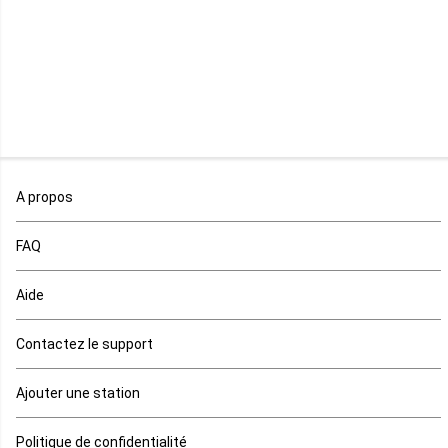
Madagascar
Malawi
Mali
Maroc
A propos
Maurice
FAQ
Mauritanie
Aide
Mayotte
Contactez le support
Mozambique
Ajouter une station
Namibie
Politique de confidentialité