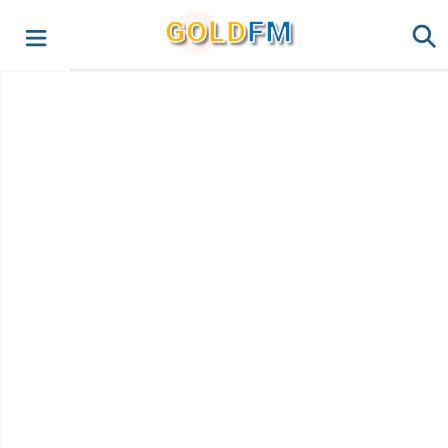
G
O
LD
FM