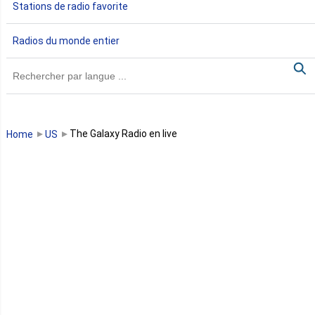
Stations de radio favorite
Gambie
Radios du monde entier
Ghana
Guinée
Guinée Bissau
The Galaxy Radio en live
Home
US
Guinée équatoriale
Kenya
Lesotho
Libye
Libéria