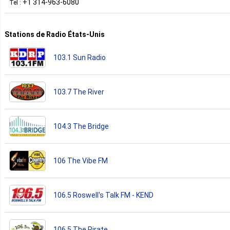
+1 314-963-6080
Tel :
Stations de Radio États-Unis
103.1 Sun Radio
103.7 The River
104.3 The Bridge
106 The Vibe FM
106.5 Roswell's Talk FM - KEND
106.5 The Pirate