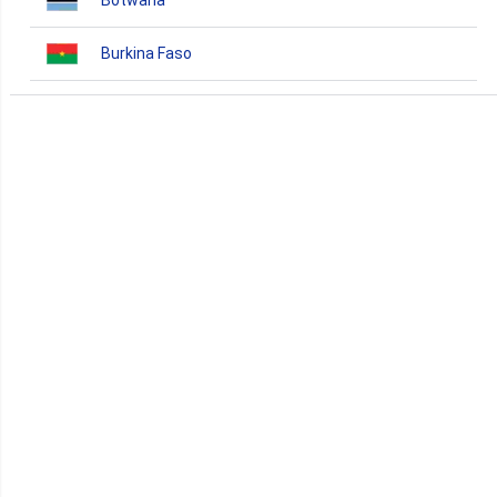
Botwana
Burkina Faso
Burundi
Bénin
Cameroun
Cap-Vert
Comores
Congo
Côte d'Ivoire
Djibouti