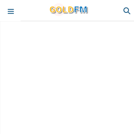
G
O
LD
FM