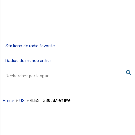
Egypte
Ethiopie
Gabon
Stations de radio favorite
Gambie
Radios du monde entier
Ghana
Guinée
Guinée Bissau
KLBS 1330 AM en live
Home
US
Guinée équatoriale
Kenya