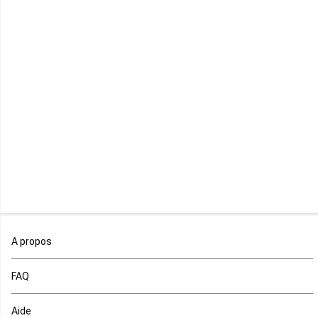
Lesotho
Libye
Libéria
Madagascar
Malawi
Mali
Maroc
A propos
Maurice
FAQ
Mauritanie
Aide