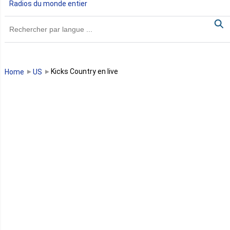
Radios du monde entier
Ghana
Guinée
Guinée Bissau
Kicks Country en live
Home
US
Guinée équatoriale
Kenya
Lesotho
Libye
Libéria
Madagascar