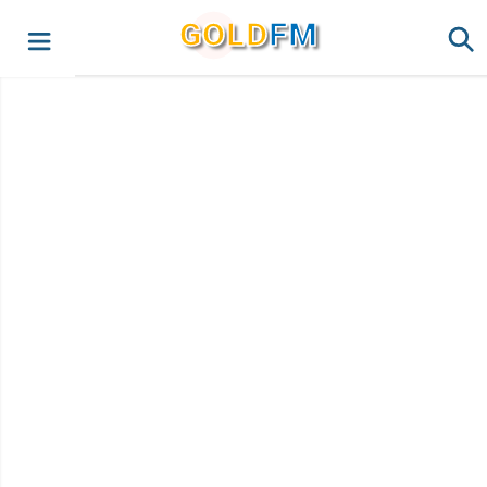
G
O
LD
FM