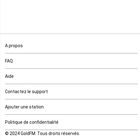
Malawi
Mali
Maroc
A propos
Maurice
FAQ
Mauritanie
Aide
Mayotte
Contactez le support
Mozambique
Ajouter une station
Namibie
Politique de confidentialité
Niger
© 2024 GoldFM. Tous droits réservés.
Nigeria