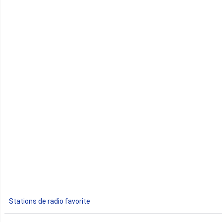
Cap-Vert
Comores
Congo
Côte d'Ivoire
Djibouti
Egypte
Ethiopie
Gabon
Stations de radio favorite
Gambie