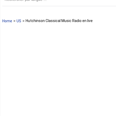
Guinée
Guinée Bissau
Hutchinson Classical Music Radio en live
Home
US
Guinée équatoriale
Kenya
Lesotho
Libye
Libéria
Madagascar
Malawi