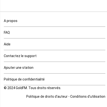
Mali
Maroc
A propos
Maurice
FAQ
Mauritanie
Aide
Mayotte
Contactez le support
Mozambique
Ajouter une station
Namibie
Politique de confidentialité
Niger
© 2024 GoldFM. Tous droits réservés.
Nigeria
-
Politique de droits d'auteur
Conditions d'utilisation
Ouganda