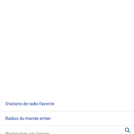
Comores
Congo
Côte d'Ivoire
Djibouti
Egypte
Ethiopie
Gabon
Stations de radio favorite
Gambie
Radios du monde entier
Ghana