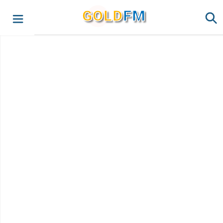
G
O
LD
FM