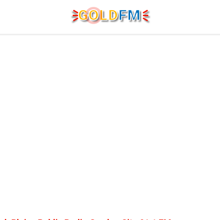
G
O
LD
FM