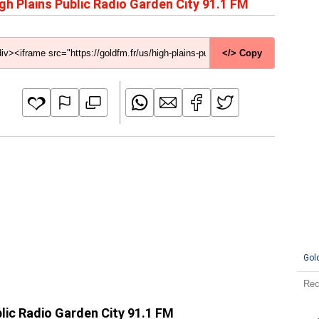
gh Plains Public Radio Garden City 91.1 FM
</> Copy
Gol
blic Radio Garden City 91.1 FM