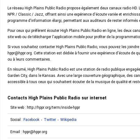
Le réseau High Plains Public Radio propose également deux canaux radio HD. 
NPR / Classic / Jazz, offrant ainsi une expérience d'écoute variée et enrich
programme d'information élargi, permettant aux auditeurs de rester informés 
Pour ceux qui préfèrent écouter High Plains Public Radio en ligne, les deux canau
site web ou de télécharger l'application mobile pour profiter de la programmati
Si vous souhaitez contacter High Plains Public Radio, vous pouvez les joindre
hppr@hppr.org. Cette station est dédiée à fournir une expérience d'écoute de qu
ou à leurs commentaires.
En résumé, High Plains Public Radio est une station de radio publique engagée
Garden City, dans le Kansas. Avec une large couverture géographique, des canau
accessible à tous ceux qui souhaitent écouter de la musique de qualité et rest
Contacts High Plains Public Radio sur internet
Site web : http://hppr.org/term/inside-hppr
Social :
Facebook
Twitter
Wikipedia
Email :
hppr@hppr.org