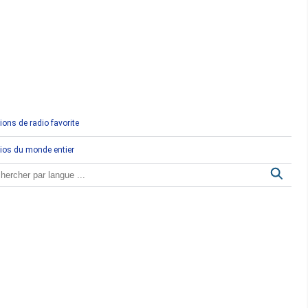
Comores
Congo
Côte d'Ivoire
Djibouti
ions de radio favorite
Egypte
ios du monde entier
Ethiopie
Gabon
Gambie
Ghana
Guinée