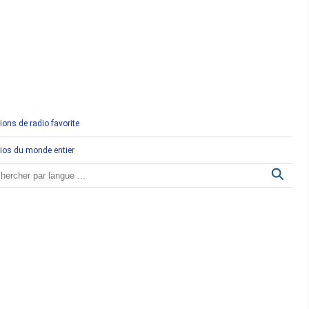
Comores
Congo
Côte d'Ivoire
Djibouti
ions de radio favorite
Egypte
ios du monde entier
Ethiopie
Gabon
Gambie
Ghana
Guinée