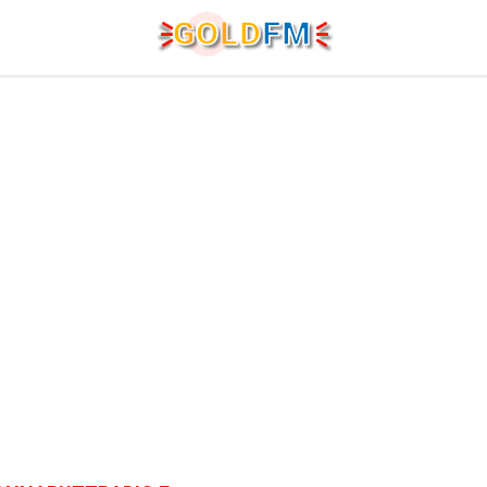
G
O
LD
FM