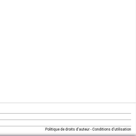
Maurice
Mauritanie
Mayotte
Mozambique
Namibie
Niger
Nigeria
Ouganda
Rd Congo
Politique de droits d'auteur
-
Conditions d'utilisation