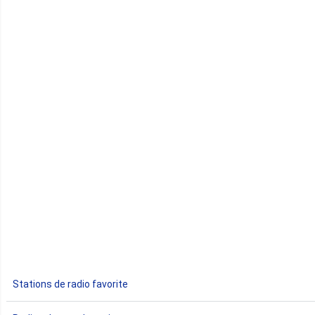
Cap-Vert
Comores
Congo
Côte d'Ivoire
Djibouti
Egypte
Ethiopie
Gabon
Stations de radio favorite
Gambie