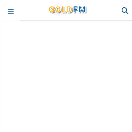
G
O
LD
FM