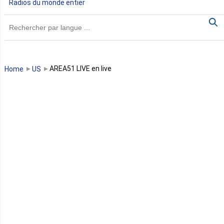
Radios du monde entier
Ghana
Guinée
Guinée Bissau
AREA51 LIVE en live
Home
US
Guinée équatoriale
Kenya
Lesotho
Libye
Libéria
Madagascar