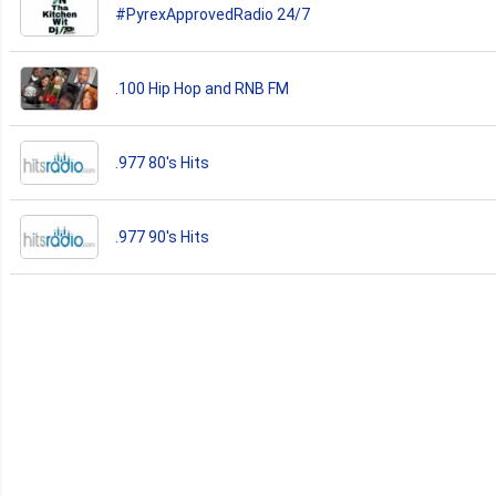
#PyrexApprovedRadio 24/7
.100 Hip Hop and RNB FM
.977 80's Hits
.977 90's Hits