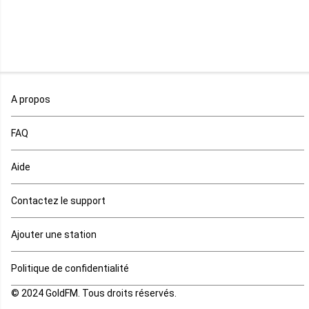
Malawi
Mali
Maroc
A propos
Maurice
FAQ
Mauritanie
Aide
Mayotte
Contactez le support
Mozambique
Ajouter une station
Namibie
Politique de confidentialité
Niger
© 2024 GoldFM. Tous droits réservés.
Nigeria