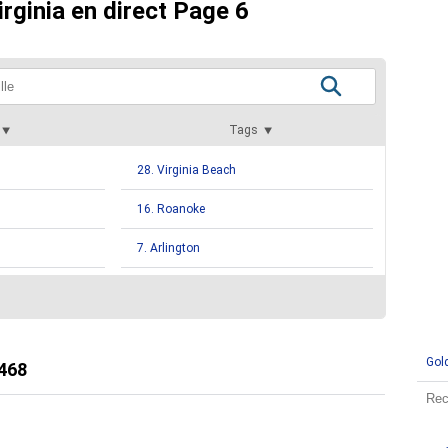
irginia en direct Page 6
Tags
28. Virginia Beach
16. Roanoke
7. Arlington
5. Boones Mill
5. Staunton
Gol
4. Chesapeake
468
4. Falls Church
4. Petersburg