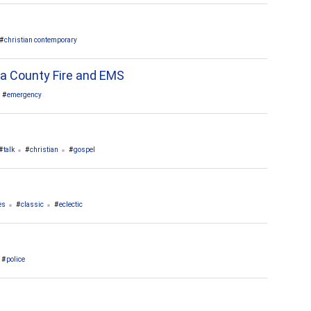
christian contemporary
ia County Fire and EMS
emergency
talk
christian
gospel
es
classic
eclectic
police