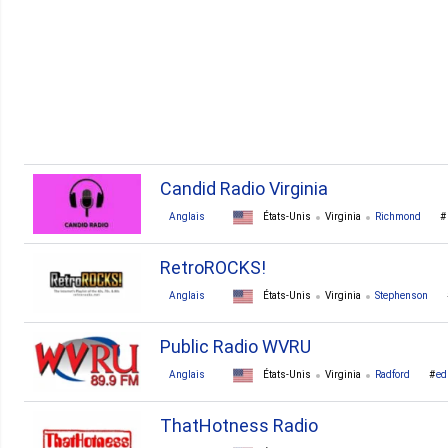
4. Radford
4. Spotsylvania
4. Woodbridge
3. Big Stone Gap
Candid Radio Virginia
Anglais
États-Unis
Virginia
Richmond
RetroROCKS!
Anglais
États-Unis
Virginia
Stephenson
Public Radio WVRU
Anglais
États-Unis
Virginia
Radford
ed
ThatHotness Radio