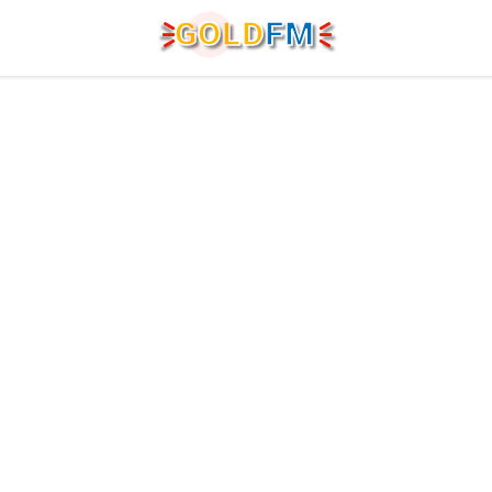
G
O
LD
FM