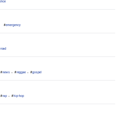
olice
emergency
lroad
news
reggae
gospel
rap
hip-hop