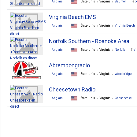
Anglais
États-Unis
Virginia
Staunton
p
Virginia Beach EMS
Anglais
États-Unis
Virginia
Virginia Beach
Norfolk Southern - Roanoke Area
Anglais
États-Unis
Virginia
Norfolk
rai
Abrempongradio
Anglais
États-Unis
Virginia
Woodbridge
Cheesetown Radio
Anglais
États-Unis
Virginia
Chesapeake