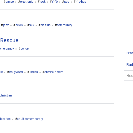
dance
electronic
rock
r'n'b
pop
hip-hop
jazz
news
talk
classic
community
, Rescue
emergency
police
Stat
Rad
alk
bollywood
indian
entertainment
christian
ducation
adult contemporary