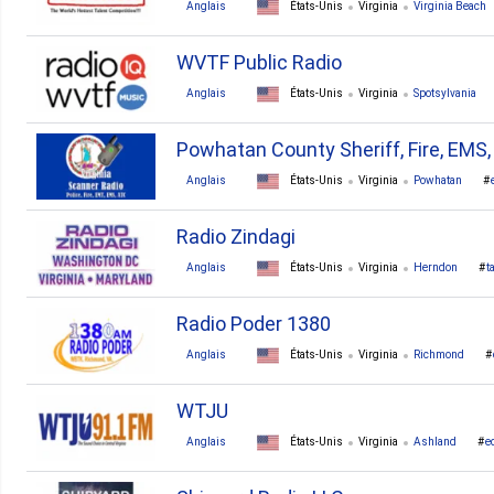
Anglais
États-Unis
Virginia
Virginia Beach
WVTF Public Radio
Anglais
États-Unis
Virginia
Spotsylvania
Powhatan County Sheriff, Fire, EMS
Anglais
États-Unis
Virginia
Powhatan
Radio Zindagi
Anglais
États-Unis
Virginia
Herndon
t
Radio Poder 1380
Anglais
États-Unis
Virginia
Richmond
WTJU
Anglais
États-Unis
Virginia
Ashland
e