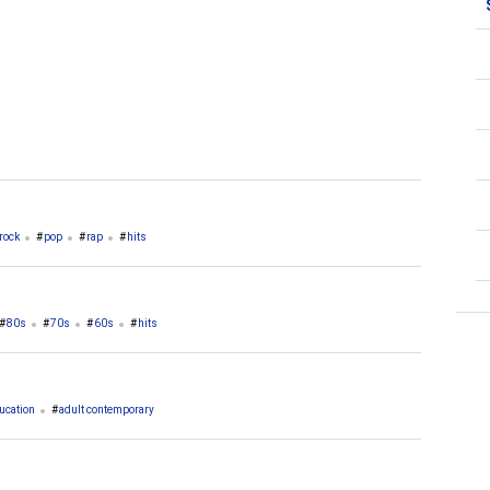
4. Williamsburg
3. Blackstone
rock
pop
rap
hits
80s
70s
60s
hits
ucation
adult contemporary