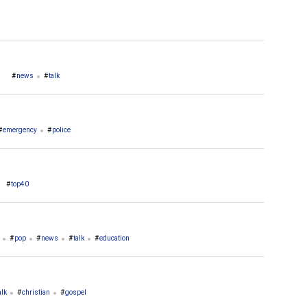
ck
christian contemporary
hits
news
talk
emergency
police
top40
pop
news
talk
education
alk
christian
gospel