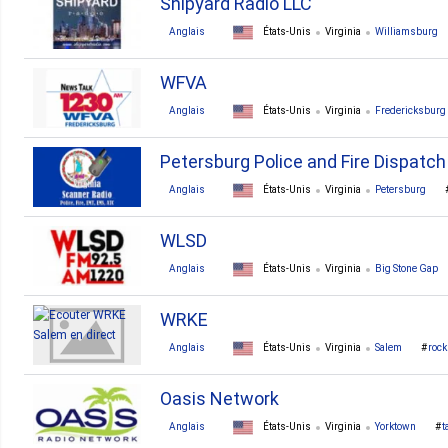
Shipyard Radio LLC
Anglais
États-Unis
Virginia
Williamsburg
dance
r'n'b
pop
classic
country
soft ro
WFVA
Anglais
États-Unis
Virginia
Fredericksburg
Petersburg Police and Fire Dispatch
Anglais
États-Unis
Virginia
Petersburg
WLSD
Anglais
États-Unis
Virginia
Big Stone Gap
WRKE
Anglais
États-Unis
Virginia
Salem
rock
Oasis Network
Anglais
États-Unis
Virginia
Yorktown
t