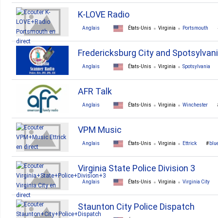
K-LOVE Radio
Anglais
États-Unis
Virginia
Portsmouth
Fredericksburg City and Spotsylvan
Anglais
États-Unis
Virginia
Spotsylvania
AFR Talk
Anglais
États-Unis
Virginia
Winchester
VPM Music
Anglais
États-Unis
Virginia
Ettrick
blu
Virginia State Police Division 3
Anglais
États-Unis
Virginia
Virginia City
Staunton City Police Dispatch