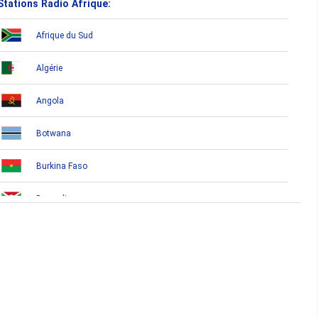
Stations Radio Afrique:
Afrique du Sud
Algérie
Angola
Botwana
Burkina Faso
Burundi
Bénin
Cameroun
Cap-Vert