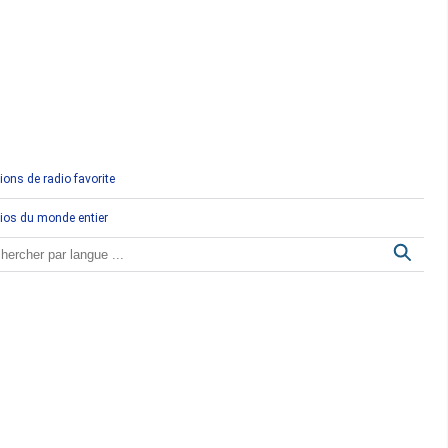
Comores
Congo
Côte d'Ivoire
Djibouti
ions de radio favorite
Egypte
ios du monde entier
Ethiopie
Gabon
Gambie
Ghana
Guinée