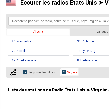
Écouter les radios États Unis ➤ V
Villes
Langues
86. Waynesboro
35. Richmond
20. Norfolk
19. Lynchburg
12. Charlottesville
8. Fredericksburg
6. Newport News
5. Alexandria
Supprimer les Filtres :
Virginia
5. Hampton
5. Manassas
4. Blacksburg
4. Bristol
Liste des stations de
Radio États Unis ➤ Virginia
:
4. Danville
4. Fairfax
4. Farmville
4. Harrisonburg