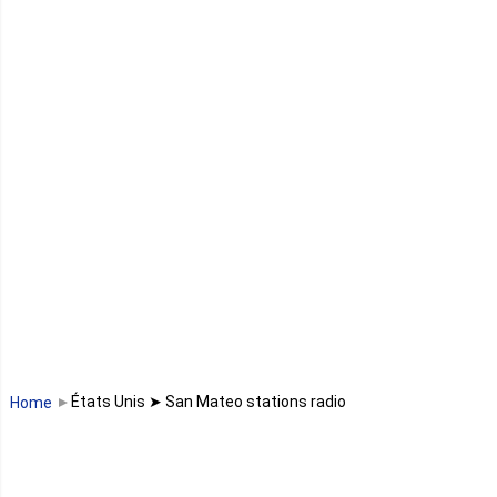
Guinée équatoriale
Kenya
Lesotho
Libye
Libéria
Madagascar
Malawi
États Unis ➤ San Mateo stations radio
Home
Mali
Maroc