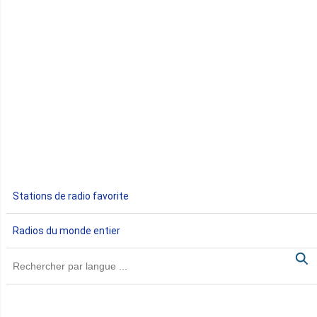
Congo
Côte d'Ivoire
Djibouti
Egypte
Ethiopie
Gabon
Stations de radio favorite
Gambie
Radios du monde entier
Ghana
Guinée
Guinée Bissau