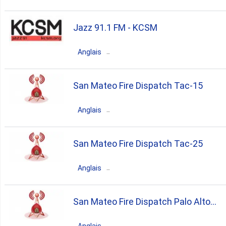
États-Unis
San Mateo
California
Jazz 91.1 FM - KCSM
news
talk
sports
Anglais
États-Unis
San Mateo
California
San Mateo Fire Dispatch Tac-15
jazz
Anglais
États-Unis
San Mateo
California
San Mateo Fire Dispatch Tac-25
emergency
Anglais
États-Unis
San Mateo
California
San Mateo Fire Dispatch Palo Alto
emergency
(Command-25)