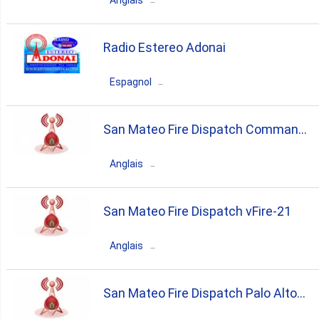
Anglais
États-Unis
San Mateo
California
Radio Estereo Adonai
emergency
Espagnol
États-Unis
San Mateo
California
San Mateo Fire Dispatch Command
christian
spanish
51
Anglais
États-Unis
San Mateo
California
San Mateo Fire Dispatch vFire-21
emergency
Anglais
États-Unis
San Mateo
California
San Mateo Fire Dispatch Palo Alto
emergency