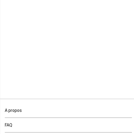
Maurice
Mauritanie
Mayotte
Mozambique
Namibie
Niger
Nigeria
Ouganda
A propos
Rd Congo
FAQ