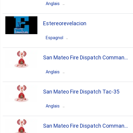
(dispatch)
Anglais
États-Unis
San Mateo
California
Estereorevelacion
emergency
Espagnol
États-Unis
San Mateo
California
San Mateo Fire Dispatch Command
christian
31
Anglais
États-Unis
San Mateo
California
San Mateo Fire Dispatch Tac-35
emergency
Anglais
États-Unis
San Mateo
California
San Mateo Fire Dispatch Command