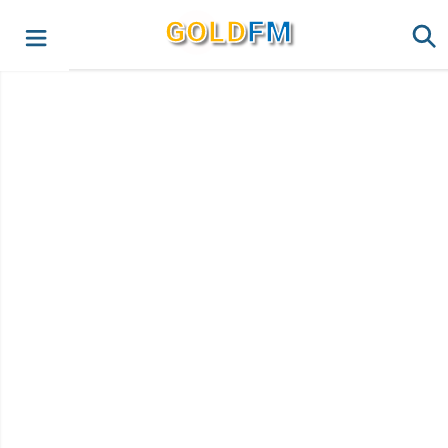
G
O
LD
FM