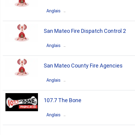
emergency
Anglais
États-Unis
San Mateo
California
San Mateo Fire Dispatch Control 2
emergency
Anglais
États-Unis
San Mateo
California
San Mateo County Fire Agencies
emergency
Anglais
États-Unis
San Mateo
California
107.7 The Bone
emergency
Anglais
États-Unis
San Mateo
California