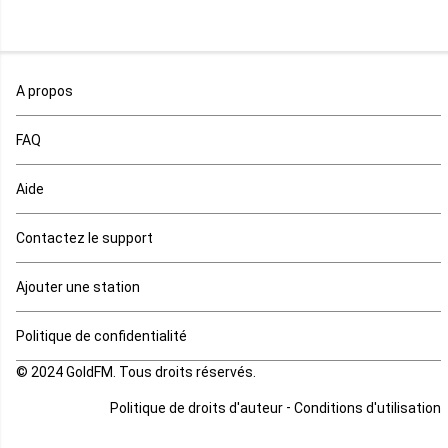
Nigeria
Ouganda
A propos
Rd Congo
FAQ
Rwanda
Aide
Réunion
Contactez le support
Sahara occidental
Ajouter une station
Sao tome et principe
Politique de confidentialité
© 2024 GoldFM. Tous droits réservés.
Sierra Leone
-
Politique de droits d'auteur
Conditions d'utilisation
Somalie