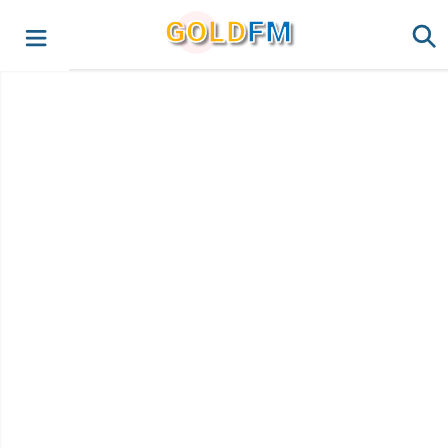
G
O
LD
FM