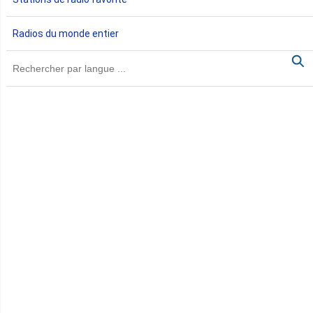
Gambie
Radios du monde entier
Ghana
Guinée
Guinée Bissau
Guinée équatoriale
Kenya
Lesotho
Libye
Libéria