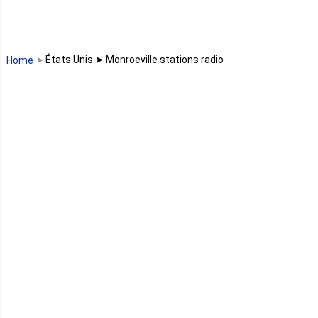
Madagascar
Malawi
États Unis ➤ Monroeville stations radio
Home
Mali
Maroc
Maurice
Mauritanie
Mayotte
Mozambique
Namibie
Niger