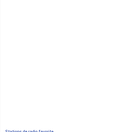
Cameroun
Cap-Vert
Comores
Congo
Côte d'Ivoire
Djibouti
Egypte
Ethiopie
Gabon
Stations de radio favorite