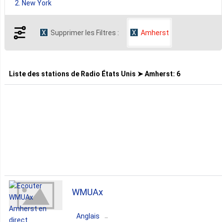
2. New York
Supprimer les Filtres :
Amherst
1. Virginia
Liste des stations de
Radio États Unis ➤ Amherst
:
6
WMUAx
Anglais