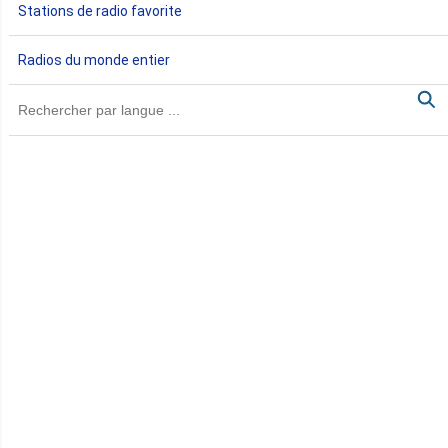
Stations de radio favorite
Gambie
Radios du monde entier
Ghana
Guinée
Guinée Bissau
Guinée équatoriale
Kenya
Lesotho
Libye
Libéria