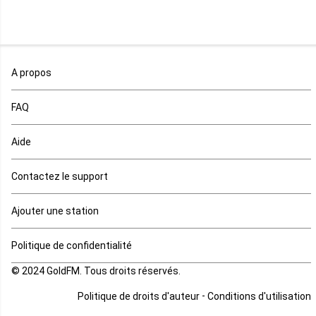
Niger
Nigeria
Ouganda
A propos
Rd Congo
FAQ
Rwanda
Aide
Réunion
Contactez le support
Sahara occidental
Ajouter une station
Sao tome et principe
Politique de confidentialité
© 2024 GoldFM. Tous droits réservés.
Sierra Leone
-
Politique de droits d'auteur
Conditions d'utilisation
Somalie