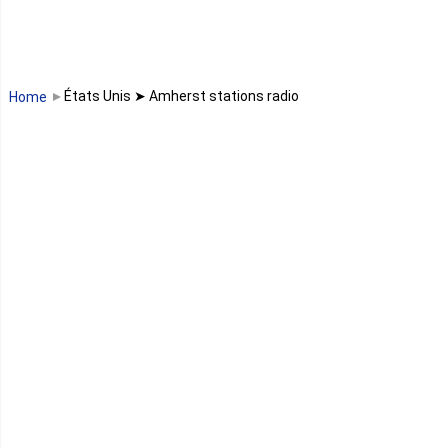
Madagascar
Malawi
États Unis ➤ Amherst stations radio
Home
Mali
Maroc
Maurice
Mauritanie
Mayotte
Mozambique
Namibie