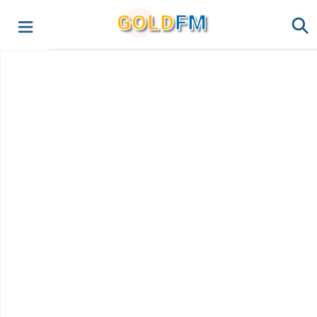
G
O
LD
FM