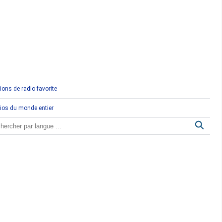
Comores
Congo
Côte d'Ivoire
Djibouti
ions de radio favorite
Egypte
ios du monde entier
Ethiopie
Gabon
Gambie
Ghana
Guinée