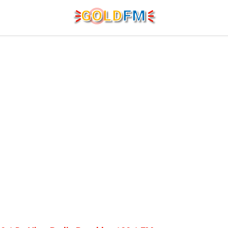
G
O
LD
FM