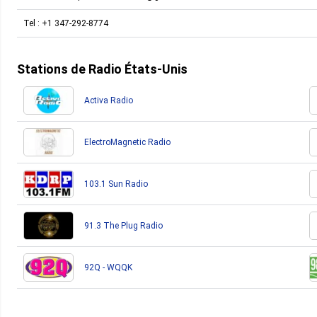
Tel :
+1 347-292-8774
Stations de Radio États-Unis
Activa Radio
ElectroMagnetic Radio
103.1 Sun Radio
91.3 The Plug Radio
92Q - WQQK