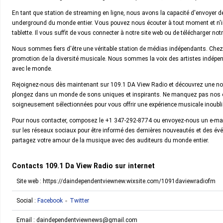
En tant que station de streaming en ligne, nous avons la capacité d'envoyer d
underground du monde entier. Vous pouvez nous écouter à tout moment et n'imp
tablette. Il vous suffit de vous connecter à notre site web ou de télécharger not
Nous sommes fiers d'être une véritable station de médias indépendants. Chez 
promotion de la diversité musicale. Nous sommes la voix des artistes indépenda
avec le monde.
Rejoignez-nous dès maintenant sur 109.1 DA View Radio et découvrez une nouve
plongez dans un monde de sons uniques et inspirants. Ne manquez pas nos ém
soigneusement sélectionnées pour vous offrir une expérience musicale inoubli
Pour nous contacter, composez le +1 347-292-8774 ou envoyez-nous un e-m
sur les réseaux sociaux pour être informé des dernières nouveautés et des é
partagez votre amour de la musique avec des auditeurs du monde entier.
Contacts 109.1 Da View Radio sur internet
Site web : https://daindependentviewnew.wixsite.com/1091daviewradiofm
Social :
Facebook
Twitter
Email :
daindependentviewnews@gmail.com