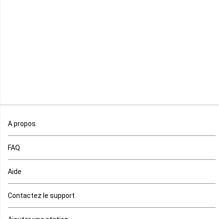
Libéria
Madagascar
Malawi
Mali
Maroc
A propos
Maurice
FAQ
Mauritanie
Aide
Mayotte
Contactez le support
Mozambique