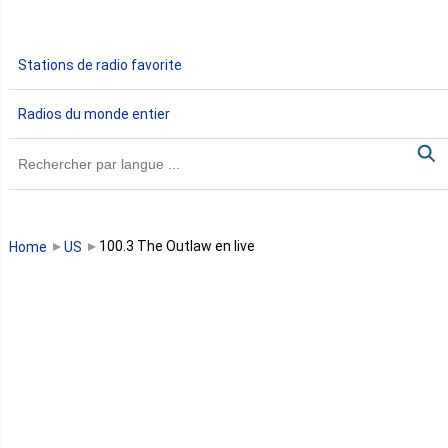
Gabon
Stations de radio favorite
Gambie
Radios du monde entier
Ghana
Guinée
Guinée Bissau
100.3 The Outlaw en live
Home
US
Guinée équatoriale
Kenya
Lesotho
Libye