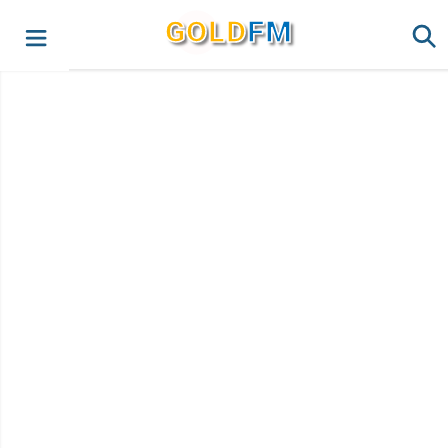
G
O
LD
FM