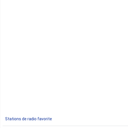
Cameroun
Cap-Vert
Comores
Congo
Côte d'Ivoire
Djibouti
Egypte
Ethiopie
Gabon
Stations de radio favorite
Gambie