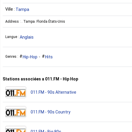
Ville :
Tampa
Address : . Tampa. Florida États-Unis
Anglais
Langue :
Hip-Hop
Hits
Genres :
Stations associées a 011.FM - Hip Hop
011.FM - 90s Alternative
011.FM - 90s Country
011.FM - Big 80s