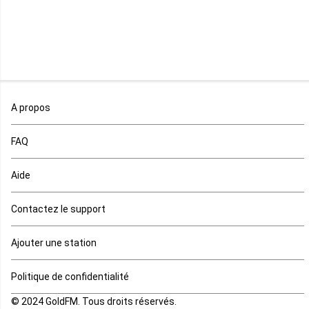
Malawi
Mali
Maroc
A propos
Maurice
FAQ
Mauritanie
Aide
Mayotte
Contactez le support
Mozambique
Ajouter une station
Namibie
Politique de confidentialité
Niger
© 2024 GoldFM. Tous droits réservés.