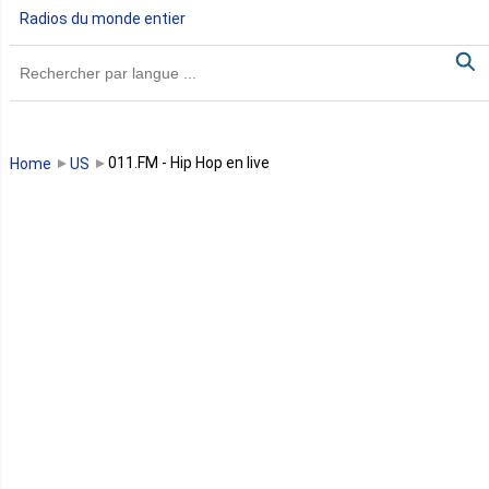
Radios du monde entier
Ghana
Guinée
Guinée Bissau
011.FM - Hip Hop en live
Home
US
Guinée équatoriale
Kenya
Lesotho
Libye
Libéria
Madagascar