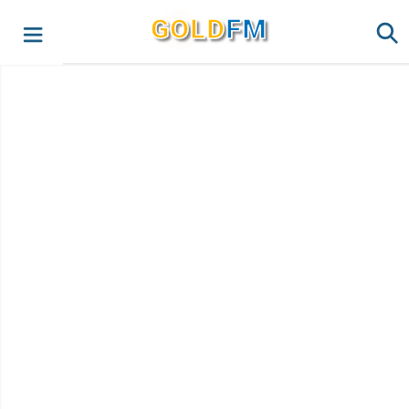
G
O
LD
FM