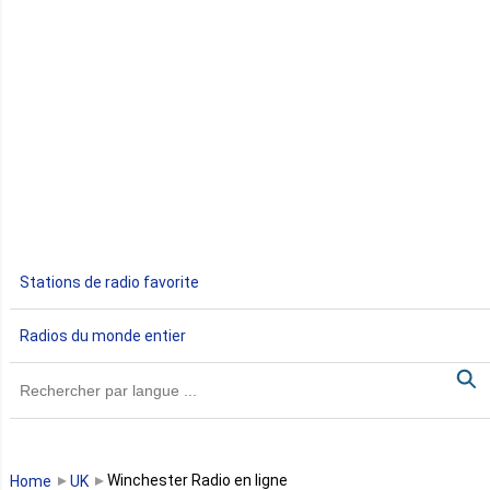
Côte d'Ivoire
Djibouti
Egypte
Ethiopie
Gabon
Stations de radio favorite
Gambie
Radios du monde entier
Ghana
Guinée
Guinée Bissau
Winchester Radio en ligne
Home
UK