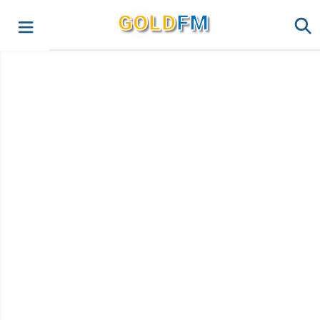
G
O
LD
FM