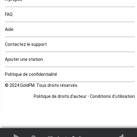
Maurice
FAQ
Mauritanie
Aide
Mayotte
Contactez le support
Mozambique
Ajouter une station
Namibie
Politique de confidentialité
Niger
© 2024 GoldFM. Tous droits réservés.
Nigeria
-
Politique de droits d'auteur
Conditions d'utilisation
Ouganda
Rd Congo
Rwanda