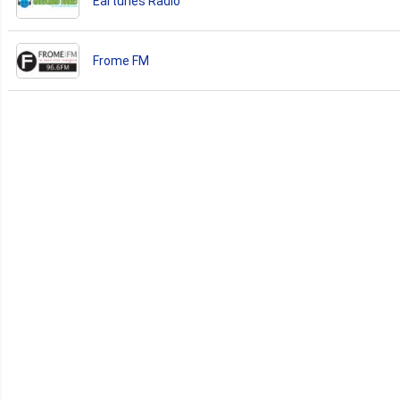
Eartunes Radio
Frome FM