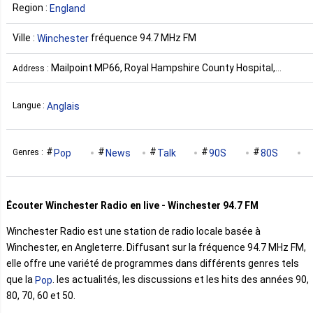
Region :
England
Ville :
fréquence 94.7 MHz FM
Winchester
Mailpoint MP66, Royal Hampshire County Hospital,
Address :
Romsey Road, Winchester, SO22 5DG Royaume-Uni
Anglais
Langue :
Pop
News
Talk
90S
80S
Genres :
70S
60S
50S
Écouter Winchester Radio en live - Winchester 94.7 FM
Winchester Radio est une station de radio locale basée à
Winchester, en Angleterre. Diffusant sur la fréquence 94.7 MHz FM,
elle offre une variété de programmes dans différents genres tels
que la
. les actualités, les discussions et les hits des années 90,
Pop
80, 70, 60 et 50.