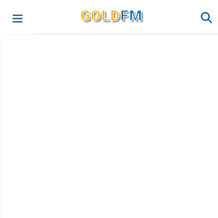
G
O
LD
FM