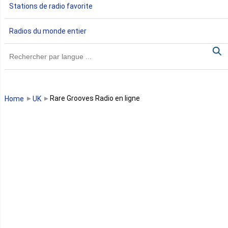
Stations de radio favorite
Gambie
Radios du monde entier
Ghana
Guinée
Guinée Bissau
Rare Grooves Radio en ligne
Home
UK
Guinée équatoriale
Kenya
Lesotho
Libye
Libéria