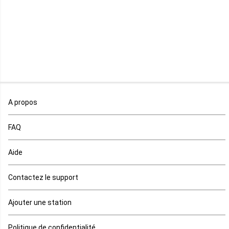
Madagascar
Malawi
Mali
Maroc
A propos
Maurice
FAQ
Mauritanie
Aide
Mayotte
Contactez le support
Mozambique
Ajouter une station
Namibie
Politique de confidentialité