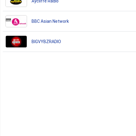
Aycliffe Radio
BBC Asian Network
BIGVYBZRADIO