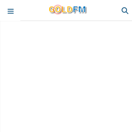
G
O
LD
FM