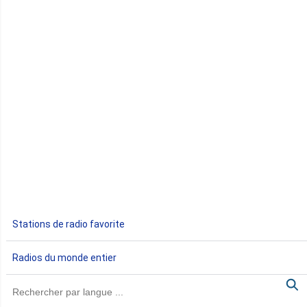
Comores
Congo
Côte d'Ivoire
Djibouti
Egypte
Ethiopie
Gabon
Stations de radio favorite
Gambie
Radios du monde entier
Ghana
Guinée