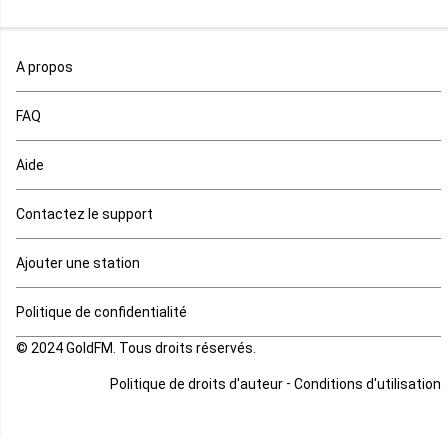
Maroc
A propos
Maurice
FAQ
Mauritanie
Aide
Mayotte
Contactez le support
Mozambique
Ajouter une station
Namibie
Politique de confidentialité
Niger
© 2024 GoldFM. Tous droits réservés.
Nigeria
-
Politique de droits d'auteur
Conditions d'utilisation
Ouganda