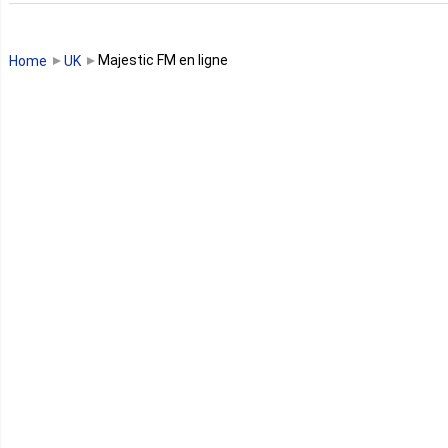
Guinée Bissau
Majestic FM en ligne
Home
UK
Guinée équatoriale
Kenya
Lesotho
Libye
Libéria
Madagascar
Malawi
Mali