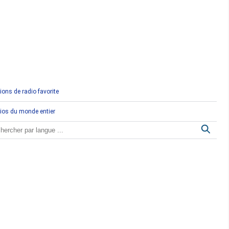
Comores
Congo
Côte d'Ivoire
Djibouti
ions de radio favorite
Egypte
ios du monde entier
Ethiopie
Gabon
Gambie
Ghana
Guinée