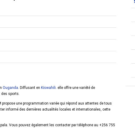
en
Ouganda
. Diffusant en
Kiswahili
. elle offre une variété de
 des sports.
d FM propose une programmation variée qui répond aux attentes de tous
r informé des dernières actualités locales et internationales, cette
Kampala. Vous pouvez également les contacter par téléphone au +256 755