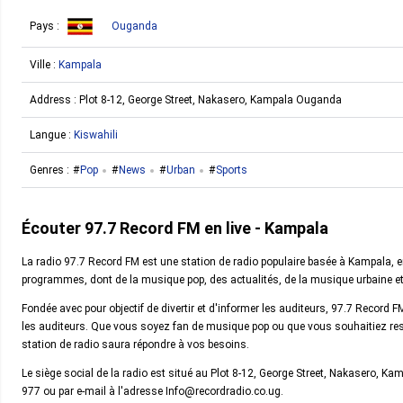
Pays :
Ouganda
Ville :
Kampala
Address :
Plot 8-12, George Street, Nakasero, Kampala Ouganda
Langue :
Kiswahili
Genres :
Pop
News
Urban
Sports
Écouter 97.7 Record FM en live - Kampala
La radio 97.7 Record FM est une station de radio populaire basée à Kampala, 
programmes, dont de la musique pop, des actualités, de la musique urbaine et
Fondée avec pour objectif de divertir et d'informer les auditeurs, 97.7 Recor
les auditeurs. Que vous soyez fan de musique pop ou que vous souhaitiez reste
station de radio saura répondre à vos besoins.
Le siège social de la radio est situé au Plot 8-12, George Street, Nakasero, 
977 ou par e-mail à l'adresse Info@recordradio.co.ug.