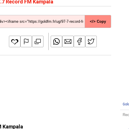
.7 Record FM Kampala
</> Copy
Gol
FM Kampala