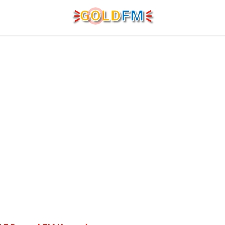
G
O
LD
FM