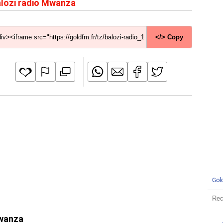
lozi radio Mwanza
</> Copy
Gol
Mwanza