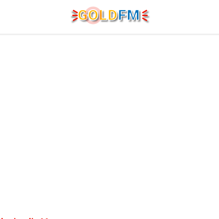
G
O
LD
FM