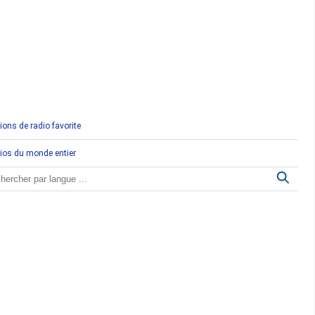
Comores
Congo
Côte d'Ivoire
Djibouti
ions de radio favorite
Egypte
ios du monde entier
Ethiopie
Gabon
Gambie
Ghana
Guinée