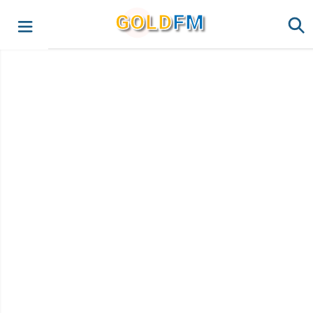
G
O
LD
FM