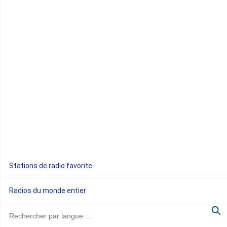
Comores
Congo
Côte d'Ivoire
Djibouti
Egypte
Ethiopie
Gabon
Stations de radio favorite
Gambie
Radios du monde entier
Ghana
Guinée