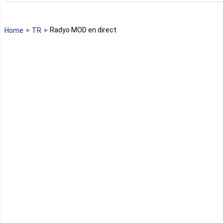
Guinée Bissau
Radyo MOD en direct
Home
TR
Guinée équatoriale
Kenya
Lesotho
Libye
Libéria
Madagascar
Malawi
Mali