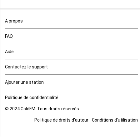
Maroc
A propos
Maurice
FAQ
Mauritanie
Aide
Mayotte
Contactez le support
Mozambique
Ajouter une station
Namibie
Politique de confidentialité
Niger
© 2024 GoldFM. Tous droits réservés.
Nigeria
-
Politique de droits d'auteur
Conditions d'utilisation
Ouganda