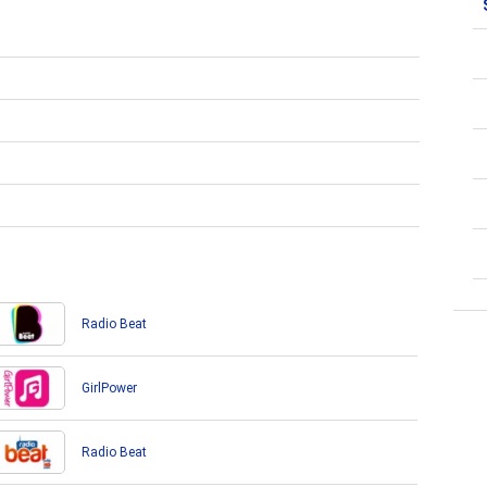
Radio Beat
GirlPower
Radio Beat