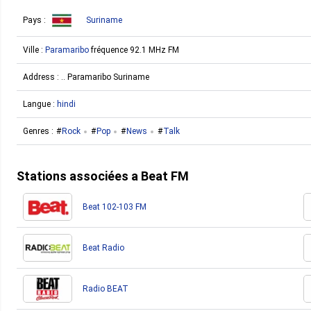
Pays :
Suriname
Ville :
Paramaribo
fréquence 92.1 MHz FM
Address : .. Paramaribo Suriname
Langue :
hindi
Genres :
Rock
Pop
News
Talk
Stations associées a Beat FM
Beat 102-103 FM
Beat Radio
Radio BEAT