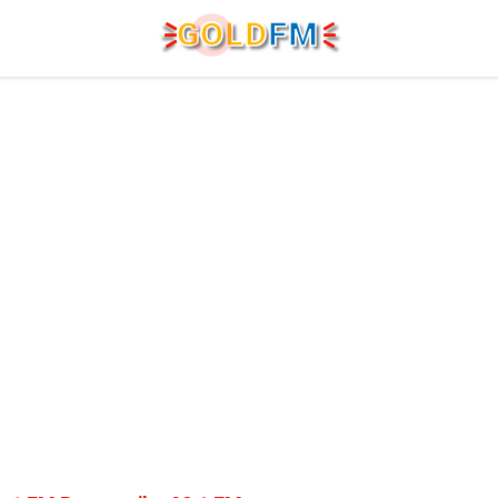
G
O
LD
FM