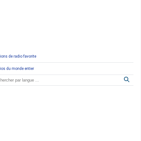
Comores
Congo
Côte d'Ivoire
Djibouti
ions de radio favorite
Egypte
ios du monde entier
Ethiopie
Gabon
Gambie
Ghana
Guinée