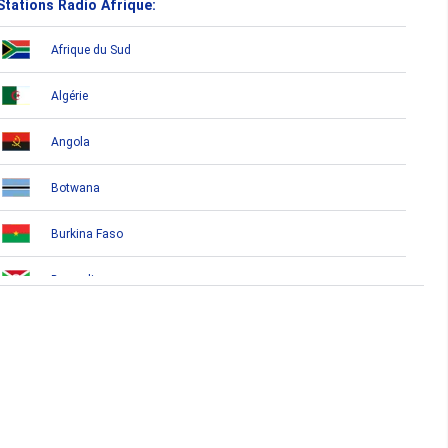
Stations Radio Afrique:
Afrique du Sud
Algérie
Angola
Botwana
Burkina Faso
Burundi
Bénin
Cameroun
Cap-Vert