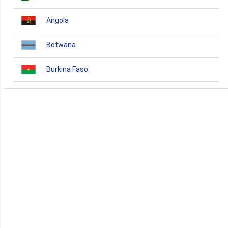
Angola
Botwana
Burkina Faso
Burundi
Bénin
Cameroun
Cap-Vert
Comores
Congo