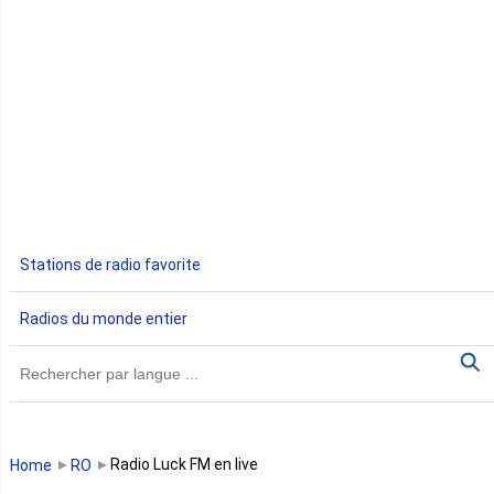
Côte d'Ivoire
Djibouti
Egypte
Ethiopie
Gabon
Stations de radio favorite
Gambie
Radios du monde entier
Ghana
Guinée
Guinée Bissau
Radio Luck FM en live
Home
RO