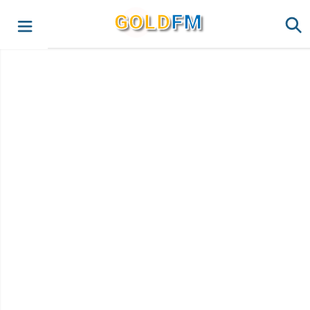
G
O
LD
FM