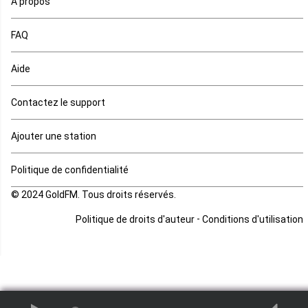
A propos
Maurice
FAQ
Mauritanie
Aide
Mayotte
Contactez le support
Mozambique
Ajouter une station
Namibie
Politique de confidentialité
Niger
© 2024 GoldFM. Tous droits réservés.
Nigeria
-
Politique de droits d'auteur
Conditions d'utilisation
Ouganda
Rd Congo
Rwanda