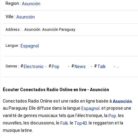
Region :
Asunción
Ville :
Asunción
Address : . Asunción. Asunción Paraguay
Espagnol
Langue :
Electronic
Pop
News
Talk
Genres :
Folk
Top40
Reggaeton
Latin
Écouter Conectados Radio Online en live - Asunción
Conectados Radio Online est une radio en ligne basée à
.
Asunción
au Paraguay. Elle diffuse dans la langue
. et propose une
Espagnol
variété de genres musicaux tels que l'électronique, la
. les
Pop
nouvelles, les discussions, le
. le
. le reggaeton et la
Folk
Top40
musique latine.