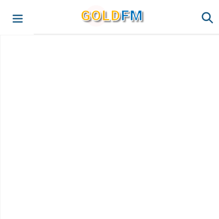
G
O
LD
FM