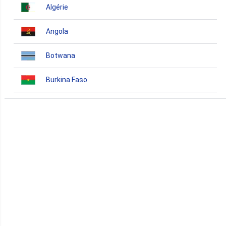
Algérie
Angola
Botwana
Burkina Faso
Burundi
Bénin
Cameroun
Cap-Vert
Comores
Congo