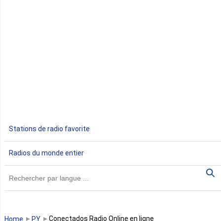
Côte d'Ivoire
Djibouti
Egypte
Ethiopie
Gabon
Stations de radio favorite
Gambie
Radios du monde entier
Ghana
Guinée
Guinée Bissau
Conectados Radio Online en ligne
Home
PY