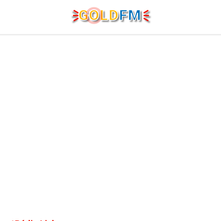
G
O
LD
FM