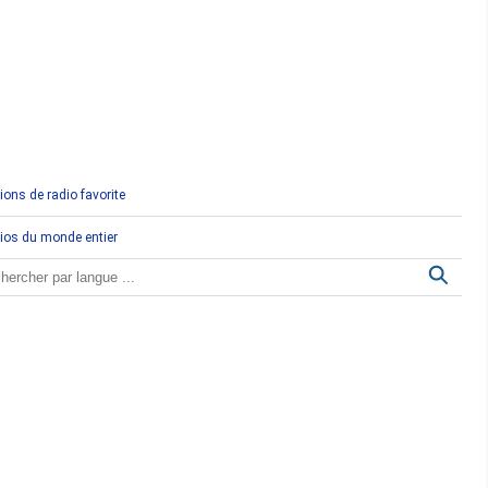
Comores
Congo
Côte d'Ivoire
Djibouti
ions de radio favorite
Egypte
ios du monde entier
Ethiopie
Gabon
Gambie
Ghana
Guinée