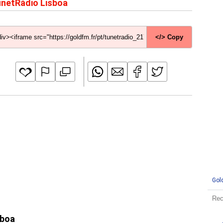
netRádio Lisboa
</> Copy
Gol
sboa