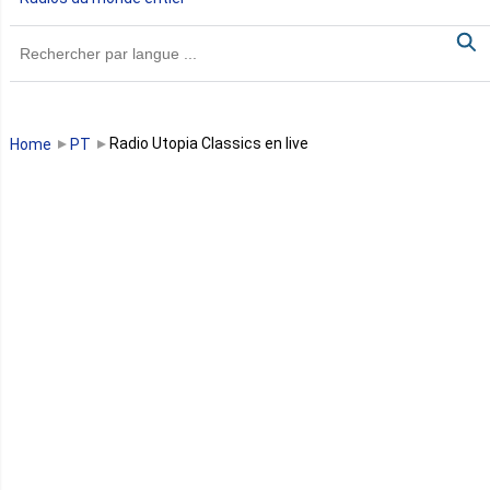
Ghana
Guinée
Guinée Bissau
Radio Utopia Classics en live
Home
PT
Guinée équatoriale
Kenya
Lesotho
Libye
Libéria
Madagascar