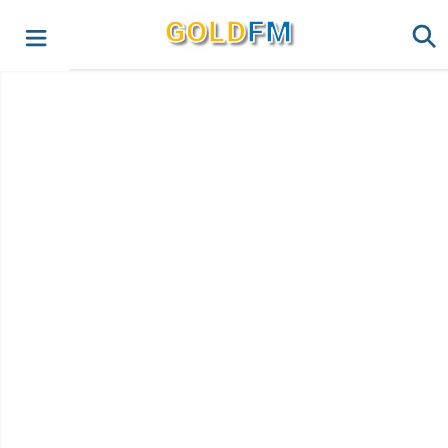
G
O
LD
FM