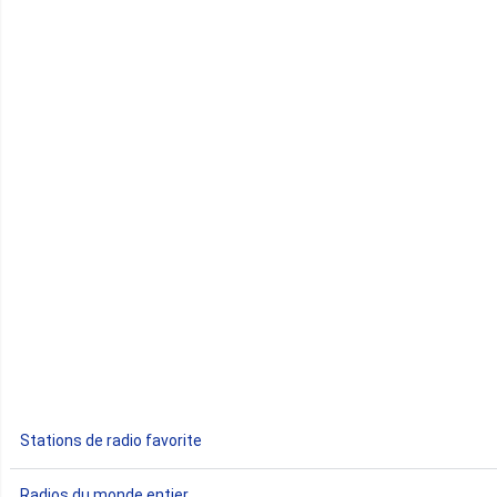
Cap-Vert
Comores
Congo
Côte d'Ivoire
Djibouti
Egypte
Ethiopie
Gabon
Stations de radio favorite
Gambie
Radios du monde entier