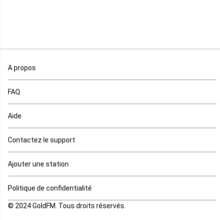
Malawi
Mali
Maroc
A propos
Maurice
FAQ
Mauritanie
Aide
Mayotte
Contactez le support
Mozambique
Ajouter une station
Namibie
Politique de confidentialité
Niger
© 2024 GoldFM. Tous droits réservés.
Nigeria