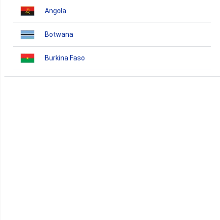
Angola
Botwana
Burkina Faso
Burundi
Bénin
Cameroun
Cap-Vert
Comores
Congo