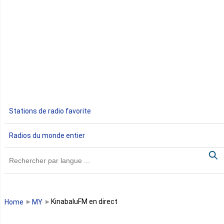
Côte d'Ivoire
Djibouti
Egypte
Ethiopie
Gabon
Stations de radio favorite
Gambie
Radios du monde entier
Ghana
Guinée
Guinée Bissau
KinabaluFM en direct
Home
MY
Guinée équatoriale