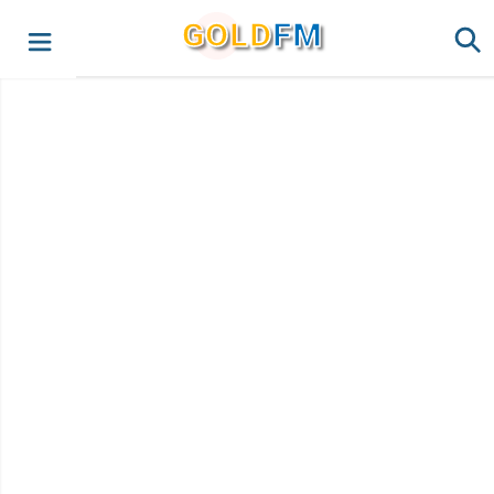
G
O
LD
FM