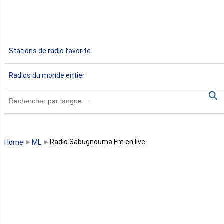
Ethiopie
Gabon
Stations de radio favorite
Gambie
Radios du monde entier
Ghana
Guinée
Guinée Bissau
Radio Sabugnouma Fm en live
Home
ML
Guinée équatoriale
Kenya
Lesotho