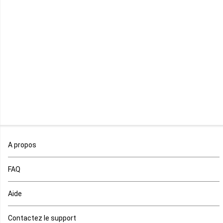
Libye
Libéria
Madagascar
Malawi
Mali
Maroc
A propos
Maurice
FAQ
Mauritanie
Aide
Mayotte
Contactez le support
Mozambique