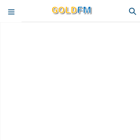
G
O
LD
FM