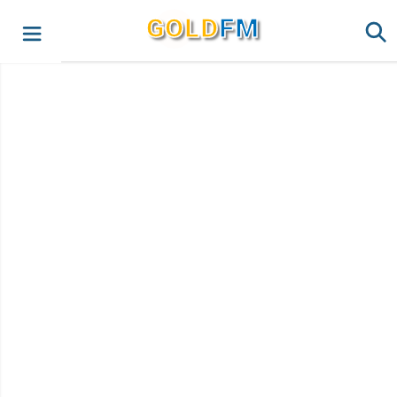
G
O
LD
FM