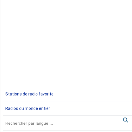
Comores
Congo
Côte d'Ivoire
Djibouti
Egypte
Ethiopie
Gabon
Stations de radio favorite
Gambie
Radios du monde entier
Ghana
Guinée