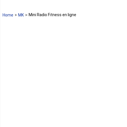
Guinée Bissau
Mini Radio Fitness en ligne
Home
MK
Guinée équatoriale
Kenya
Lesotho
Libye
Libéria
Madagascar
Malawi
Mali