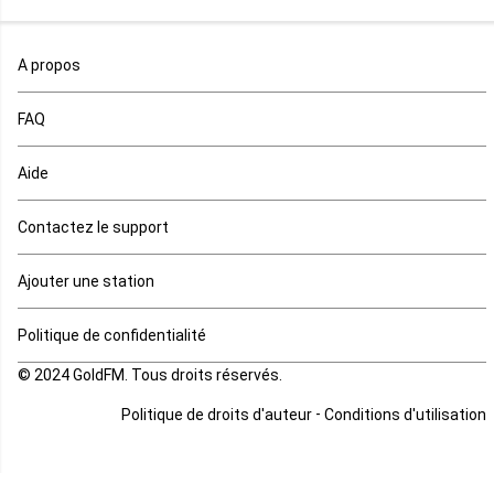
Maroc
A propos
Maurice
FAQ
Mauritanie
Aide
Mayotte
Contactez le support
Mozambique
Ajouter une station
Namibie
Politique de confidentialité
Niger
© 2024 GoldFM. Tous droits réservés.
Nigeria
-
Politique de droits d'auteur
Conditions d'utilisation
Ouganda