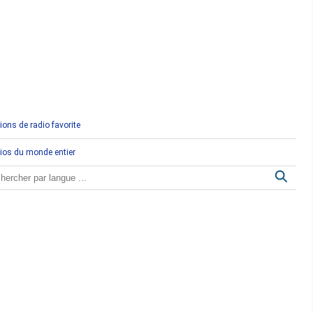
Comores
Congo
Côte d'Ivoire
Djibouti
ions de radio favorite
Egypte
ios du monde entier
Ethiopie
Gabon
Gambie
Ghana
Guinée