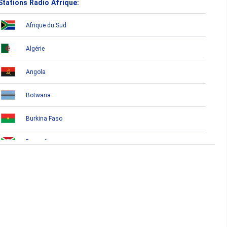
Stations Radio Afrique:
Afrique du Sud
Algérie
Angola
Botwana
Burkina Faso
Burundi
Bénin
Cameroun
Cap-Vert