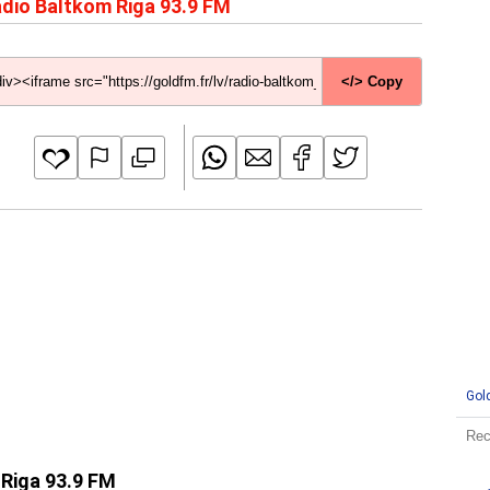
dio Baltkom Riga 93.9 FM
</> Copy
Gol
 Riga 93.9 FM