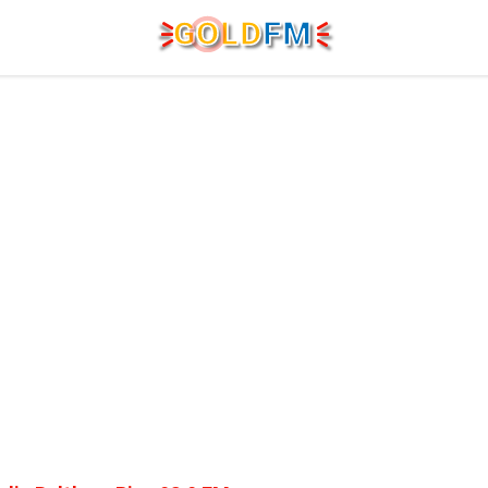
G
O
LD
FM