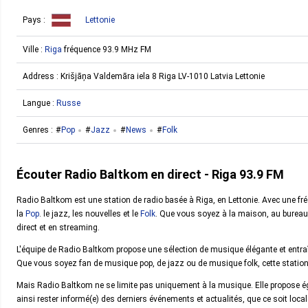
Pays :
Lettonie
Ville :
Riga
fréquence 93.9 MHz FM
Address :
Krišjāņa Valdemāra iela 8 Riga LV-1010 Latvia Lettonie
Langue :
Russe
Genres :
Pop
Jazz
News
Folk
Écouter Radio Baltkom en direct - Riga 93.9 FM
Radio Baltkom est une station de radio basée à Riga, en Lettonie. Avec une f
la
Pop
. le jazz, les nouvelles et le
Folk
. Que vous soyez à la maison, au bureau 
direct et en streaming.
L'équipe de Radio Baltkom propose une sélection de musique élégante et entraî
Que vous soyez fan de musique pop, de jazz ou de musique folk, cette station
Mais Radio Baltkom ne se limite pas uniquement à la musique. Elle propose ég
ainsi rester informé(e) des derniers événements et actualités, que ce soit local