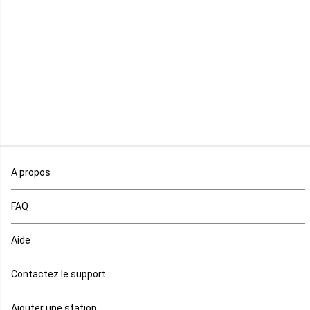
Libéria
Madagascar
Malawi
Mali
Maroc
A propos
Maurice
FAQ
Mauritanie
Aide
Mayotte
Contactez le support
Mozambique
Ajouter une station