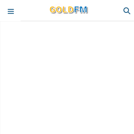
G
O
LD
FM