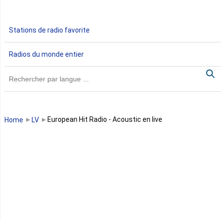
Gabon
Stations de radio favorite
Gambie
Radios du monde entier
Ghana
Guinée
Guinée Bissau
European Hit Radio - Acoustic en live
Home
LV
Guinée équatoriale
Kenya
Lesotho
Libye