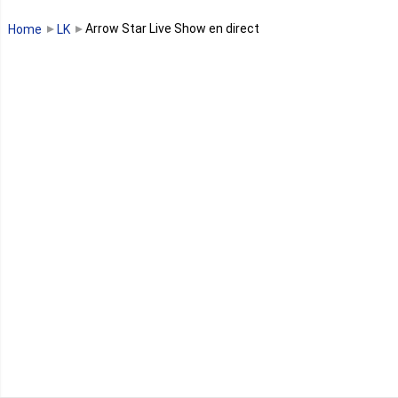
Guinée Bissau
Arrow Star Live Show en direct
Home
LK
Guinée équatoriale
Kenya
Lesotho
Libye
Libéria
Madagascar
Malawi
Mali