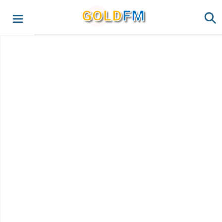
G
O
LD
FM