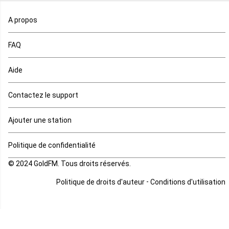
Maroc
A propos
Maurice
FAQ
Mauritanie
Aide
Mayotte
Contactez le support
Mozambique
Ajouter une station
Namibie
Politique de confidentialité
Niger
© 2024 GoldFM. Tous droits réservés.
Nigeria
-
Politique de droits d'auteur
Conditions d'utilisation
Ouganda
Rd Congo