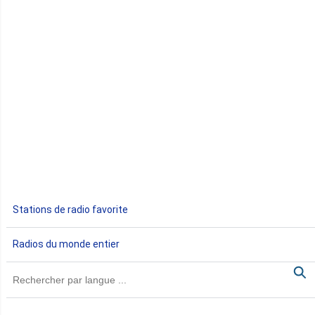
Congo
Côte d'Ivoire
Djibouti
Egypte
Ethiopie
Gabon
Stations de radio favorite
Gambie
Radios du monde entier
Ghana
Guinée