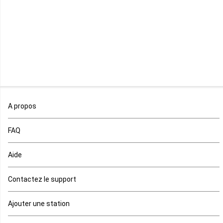
Madagascar
Malawi
Mali
Maroc
A propos
Maurice
FAQ
Mauritanie
Aide
Mayotte
Contactez le support
Mozambique
Ajouter une station
Namibie