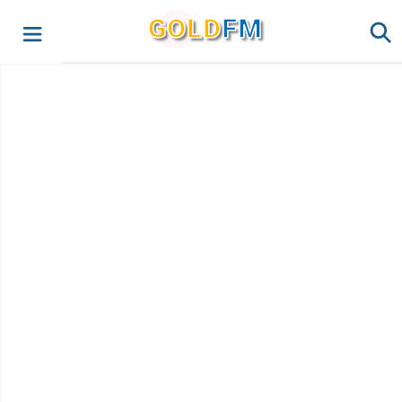
G
O
LD
FM