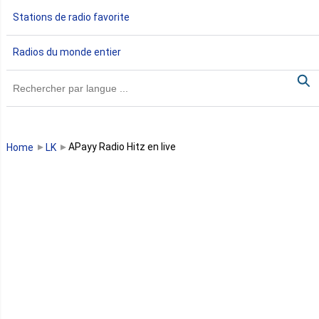
Gabon
Stations de radio favorite
Gambie
Radios du monde entier
Ghana
Guinée
Guinée Bissau
APayy Radio Hitz en live
Home
LK
Guinée équatoriale
Kenya
Lesotho
Libye
Libéria